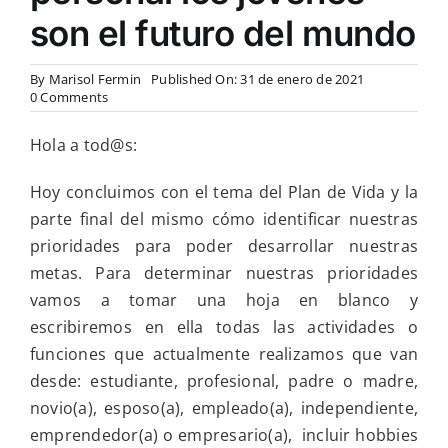
son el futuro del mundo
By
Marisol Fermin
Published On: 31 de enero de 2021
on
0 Comments
Fin
edición
Hola a tod@s:
metas
personales
y
Hoy concluimos con el tema del Plan de Vida y la
plan
parte final del mismo cómo identificar nuestras
de
vida
prioridades para poder desarrollar nuestras
y
metas. Para determinar nuestras prioridades
en
la
vamos a tomar una hoja en blanco y
reflexión
escribiremos en ella todas las actividades o
personal
los
funciones que actualmente realizamos que van
jóvenes
desde: estudiante, profesional, padre o madre,
son
el
novio(a), esposo(a), empleado(a), independiente,
futuro
emprendedor(a) o empresario(a), incluir hobbies
del