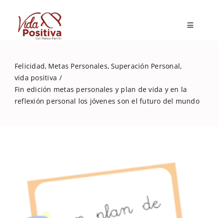
Skip
to
Toggle
content
Navigatio
Inicio
Felicidad
Metas Personales
Superación Personal
vida positiva
Blog
Fin edición metas personales y plan de vida y en la
reflexión personal los jóvenes son el futuro del mundo
Marisol Fermín
Mi libro
Capacitaciones