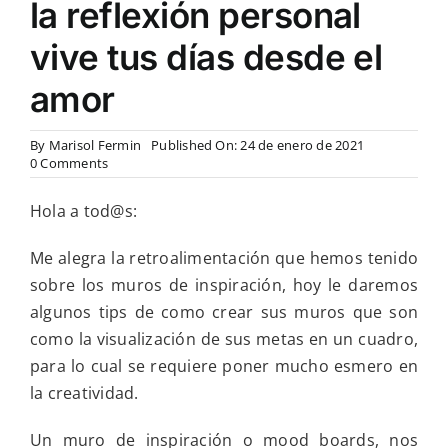
la reflexión personal
vive tus días desde el
amor
By
Marisol Fermin
Published On: 24 de enero de 2021
on
0 Comments
Muros
de
Hola a tod@s:
inspiración
una
forma
Me alegra la retroalimentación que hemos tenido
creativa
sobre los muros de inspiración, hoy le daremos
de
plasmar
algunos tips de como crear sus muros que son
tus
como la visualización de sus metas en un cuadro,
metas
y
para lo cual se requiere poner mucho esmero en
en
la creatividad.
la
reflexión
personal
Un muro de inspiración o mood boards, nos