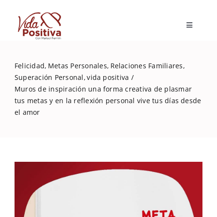
Skip
to
Toggle
content
Navigatio
Inicio
Felicidad
Metas Personales
Relaciones Familiares
Superación Personal
vida positiva
Blog
Muros de inspiración una forma creativa de plasmar
tus metas y en la reflexión personal vive tus días desde
el amor
Marisol Fermín
Mi libro
Capacitaciones