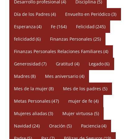
Desarrollo profesional
(4)
Disciplina
(5)
Día de los Padres
(4)
Envuelto en Periódico
(3)
Esperanza
(4)
Fe
(164)
Felicidad
(245)
felicidadd
(6)
Finanzas Personales
(25)
Finanzas Personales Relaciones Familiares
(4)
Generosidad
(7)
Gratitud
(4)
Legado
(6)
Madres
(8)
Mes aniversario
(4)
Mes de la mujer
(8)
Mes de los padres
(5)
Metas Personales
(47)
mujer de fe
(4)
Mujeres aliadas
(3)
Mujer virtuosa
(5)
Navidad
(24)
Oración
(5)
Paciencia
(4)
Padre
(5)
Paz
(7)
Pólizas de Seguros
(19)