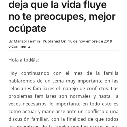
deja que la vida fluye
no te preocupes, mejor
ocúpate
By
Marisol Fermin
Published On: 10 de noviembre de 2019
on
0 Comments
Relaciones
familiares
Hola a tod@s:
y
manejo
de
Hoy continuando con el mes de la familia
conflicto
hablaremos de un tema muy importante en las
y
en
relaciones familiares el manejo de conflictos. Los
nuestra
problemas familiares son normales y hasta a
reflexión
deja
veces necesarios, lo importante en todo esto es
que
como actuar y manejarse ante un conflicto o una
la
vida
discusión familiar, con la finalidad de que todos
fluye
los miembros de la familia puedan expresarse y