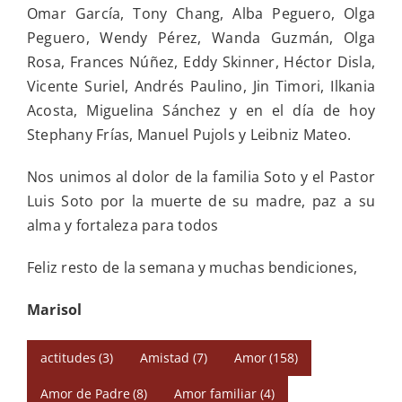
Omar García, Tony Chang, Alba Peguero, Olga
Peguero, Wendy Pérez, Wanda Guzmán, Olga
Rosa, Frances Núñez, Eddy Skinner, Héctor Disla,
Vicente Suriel, Andrés Paulino, Jin Timori, Ilkania
Acosta, Miguelina Sánchez y en el día de hoy
Stephany Frías, Manuel Pujols y Leibniz Mateo.
Nos unimos al dolor de la familia Soto y el Pastor
Luis Soto por la muerte de su madre, paz a su
alma y fortaleza para todos
Feliz resto de la semana y muchas bendiciones,
Marisol
actitudes
(3)
Amistad
(7)
Amor
(158)
Amor de Padre
(8)
Amor familiar
(4)