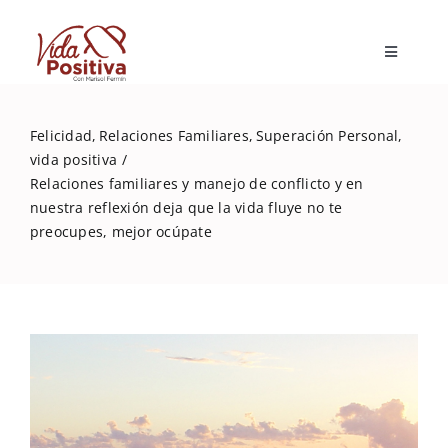
Skip
to
Toggle
content
Navigatio
Inicio
Felicidad
Relaciones Familiares
Superación Personal
vida positiva
Blog
Relaciones familiares y manejo de conflicto y en
nuestra reflexión deja que la vida fluye no te
preocupes, mejor ocúpate
Marisol Fermín
Mi libro
Capacitaciones