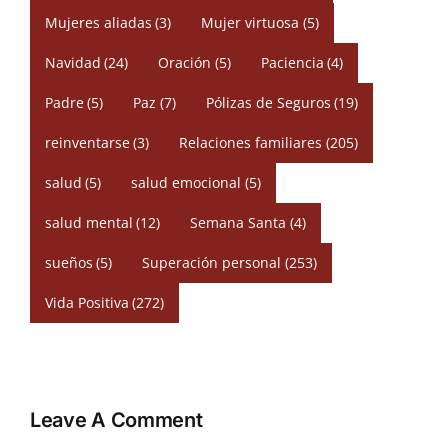
Mujeres aliadas
(3)
Mujer virtuosa
(5)
Navidad
(24)
Oración
(5)
Paciencia
(4)
Padre
(5)
Paz
(7)
Pólizas de Seguros
(19)
reinventarse
(3)
Relaciones familiares
(205)
salud
(5)
salud emocional
(5)
salud mental
(12)
Semana Santa
(4)
sueños
(5)
Superación personal
(253)
Vida Positiva
(272)
Leave A Comment