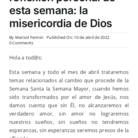
esta semana: la
misericordia de Dios
By
Marisol Fermin
Published On: 10 de abril de 2022
on
0 Comments
La
Semana
Hola a tod@s:
Santa
nos
invita
Esta semana y todo el mes de abril trataremos
a
temas relacionados al cambio que procede de la
una
transformación
Semana Santa la Semana Mayor, cuando hemos
y
sido transformados por el amor de Jesús, nos
en
la
damos cuenta que sin Él, no alcanzaremos el
reflexión
verdadero amor, sin amor no lograremos
personal
de
nuestros sueños, sin sueños no tendremos
esta
esperanzas, sin esperanzas seremos presos de la
semana:
la