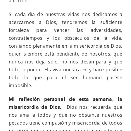
aflicción.
misericordia
de
Si cada día de nuestras vidas nos dedicamos a
Dios
acercarnos a Dios, tendremos la suficiente
fortaleza para vencer las adversidades,
contratiempos y los obstáculos de la vida,
confiando plenamente en la misericordia de Dios,
quien siempre está pendiente de nosotros, que
nunca nos deja solo, no nos desampara y que
todo lo puede. Él aviva nuestra Fe y hace posible
todo lo que para el ser humano parece
imposible.
Mi reflexión personal de esta semana, la
misericordia de Dios,
Dios nos recuerda que
nos ama a todos y que no obstante nuestros
pecados tiene compasión y misericordia de todos
nosotros por su gran amor, amor tan grande que