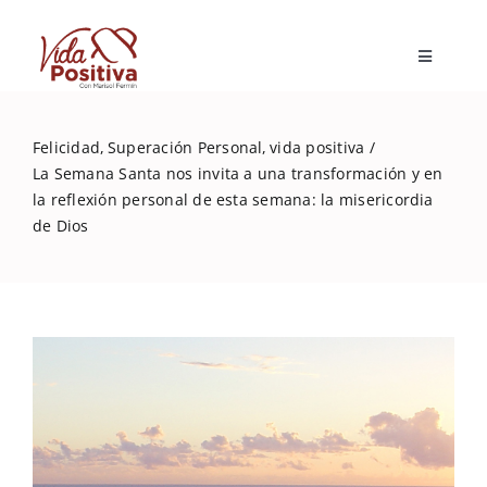
Skip
to
Toggle
content
Navigatio
Inicio
Felicidad
Superación Personal
vida positiva
La Semana Santa nos invita a una transformación y en
Blog
la reflexión personal de esta semana: la misericordia
de Dios
Marisol Fermín
Mi libro
Capacitaciones