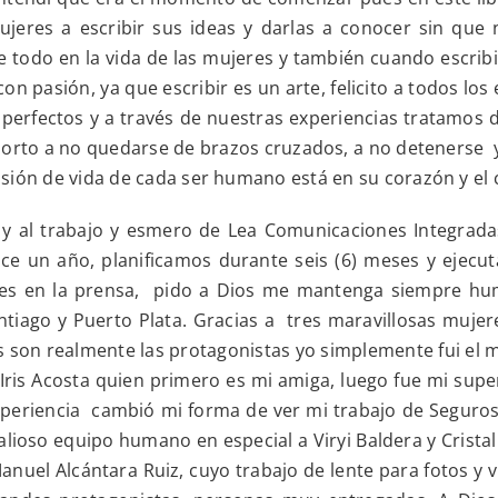
mujeres a escribir sus ideas y darlas a conocer sin que 
re todo en la vida de las mujeres y también cuando esc
 pasión, ya que escribir es un arte, felicito a todos los 
rfectos y a través de nuestras experiencias tratamos de 
exhorto a no quedarse de brazos cruzados, a no detenerse y
isión de vida de cada ser humano está en su corazón y el
y al trabajo y esmero de Lea Comunicaciones Integradas
e un año, planificamos durante seis (6) meses y ejecut
ones en la prensa, pido a Dios me mantenga siempre hum
antiago y Puerto Plata. Gracias a tres maravillosas muje
as son realmente las protagonistas yo simplemente fui el 
ris Acosta quien primero es mi amiga, luego fue mi super
periencia cambió mi forma de ver mi trabajo de Seguros y
 valioso equipo humano en especial a Viryi Baldera y Cris
Manuel Alcántara Ruiz, cuyo trabajo de lente para fotos 