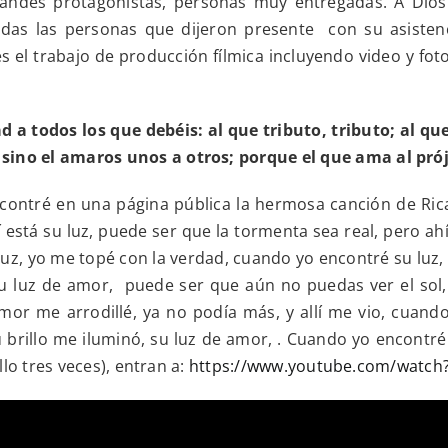
ndes protagonistas, personas muy entregadas. A Dios l
das las personas que dijeron presente con su asistenc
l trabajo de producción fílmica incluyendo video y foto
d a todos los que debéis: al que tributo, tributo; al q
sino el amaros unos a otros; porque el que ama al prój
contré en una página pública la hermosa canción de Ricar
 está su luz, puede ser que la tormenta sea real, pero ahí
uz, yo me topé con la verdad, cuando yo encontré su luz, v
su luz de amor, puede ser que aún no puedas ver el sol,
mor me arrodillé, ya no podía más, y allí me vio, cuand
u brillo me iluminó, su luz de amor, . Cuando yo encont
illo tres veces), entran a:
https://www.youtube.com/watc