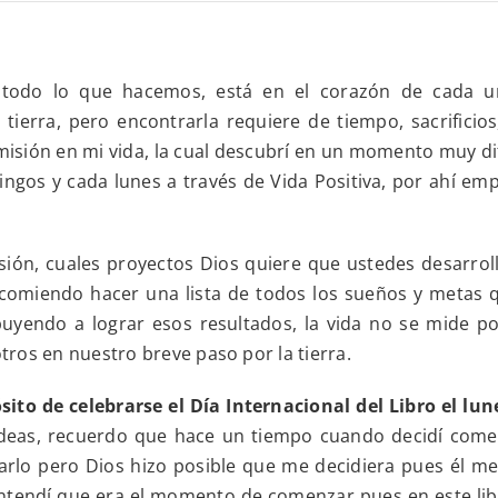
La
Misión
de
vida
de
 todo lo que hacemos, está en el corazón de cada 
cada
tierra, pero encontrarla requiere de tiempo, sacrifici
ser
humano
isión en mi vida, la cual descubrí en un momento muy dif
está
ingos y cada lunes a través de Vida Positiva, por ahí e
en
su
corazón:
el
ión, cuales proyectos Dios quiere que ustedes desarrol
amor
es
recomiendo hacer una lista de todos los sueños y metas 
el
buyendo a lograr esos resultados, la vida no se mide p
camino
para
ros en nuestro breve paso por la tierra.
descubrirla
to de celebrarse el Día Internacional del Libro el lune
deas, recuerdo que hace un tiempo cuando decidí comenz
rlo pero Dios hizo posible que me decidiera pues él me 
ntendí que era el momento de comenzar pues en este lib