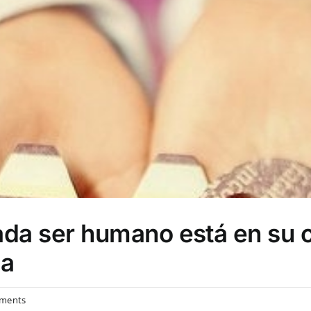
ada ser humano está en su c
la
on
ments