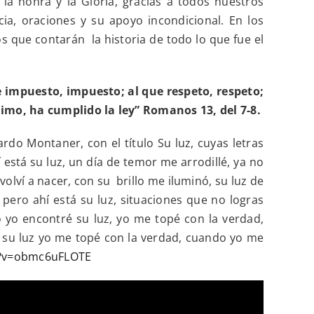
a honra y la Gloria, gracias a todos nuestros
ia, oraciones y su apoyo incondicional. En los
s que contarán la historia de todo lo que fue el
ue impuesto, impuesto; al que respeto, respeto;
imo, ha cumplido la ley” Romanos 13, del 7-8.
do Montaner, con el título Su luz, cuyas letras
 está su luz, un día de temor me arrodillé, ya no
olví a nacer, con su brillo me iluminó, su luz de
 pero ahí está su luz, situaciones que no logras
o yo encontré su luz, yo me topé con la verdad,
ré su luz yo me topé con la verdad, cuando yo me
h?v=obmc6uFLOTE