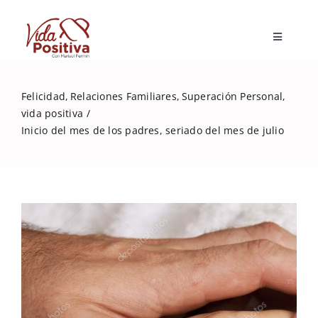
Skip
to
Toggle
content
Navigatio
Inicio
Felicidad
Relaciones Familiares
Superación Personal
vida positiva
Blog
Inicio del mes de los padres, seriado del mes de julio
Marisol Fermín
Mi libro
Capacitaciones