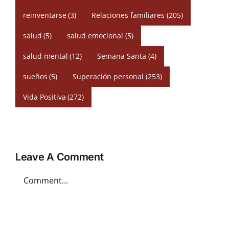
reinventarse
(3)
Relaciones familiares
(205)
salud
(5)
salud emocional
(5)
salud mental
(12)
Semana Santa
(4)
sueños
(5)
Superación personal
(253)
Vida Positiva
(272)
Leave A Comment
Comment