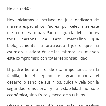
Inicio
del
Hola a tod@s:
mes
de
los
Hoy iniciamos el seriado de julio dedicado de
padres,
manera especial los Padres, por celebrarse este
seriado
del
mes en nuestro país Padre según la definición es
mes
toda persona de sexo masculino que
de
julio
biológicamente ha procreado hijos o que ha
asumido la adopción de los mismos, asumiendo
este compromiso con total responsabilidad.
El padre tiene un rol de vital importancia en la
familia, de el depende en gran manera el
desarrollo sano de sus hijos, cuida y vela por la
seguridad emocional y la estabilidad no solo
económica, sino física y moral de sus hijos.
Observo que cada día son más los padres