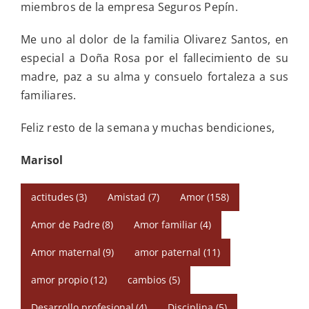
miembros de la empresa Seguros Pepín.
Me uno al dolor de la familia Olivarez Santos, en
especial a Doña Rosa por el fallecimiento de su
madre, paz a su alma y consuelo fortaleza a sus
familiares.
Feliz resto de la semana y muchas bendiciones,
Marisol
actitudes
(3)
Amistad
(7)
Amor
(158)
Amor de Padre
(8)
Amor familiar
(4)
Amor maternal
(9)
amor paternal
(11)
amor propio
(12)
cambios
(5)
Desarrollo profesional
(4)
Disciplina
(5)