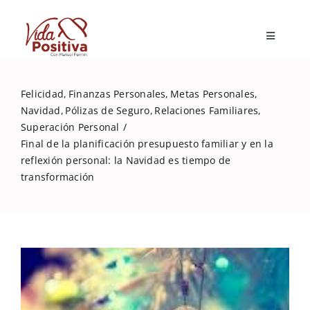
Skip
to
Toggle
content
Navigatio
Inicio
Felicidad
Finanzas Personales
Metas Personales
Navidad
Pólizas de Seguro
Relaciones Familiares
Blog
Superación Personal
Final de la planificación presupuesto familiar y en la
reflexión personal: la Navidad es tiempo de
Marisol Fermín
transformación
Mi libro
Capacitaciones