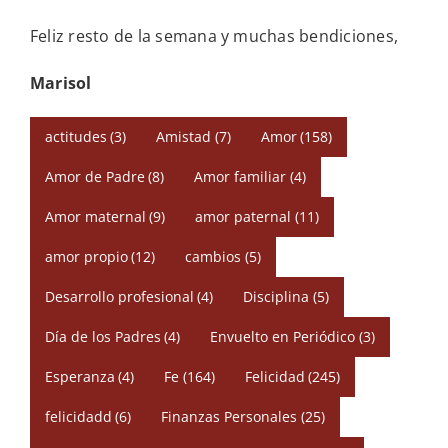
Feliz resto de la semana y muchas bendiciones,
Marisol
actitudes
(3)
Amistad
(7)
Amor
(158)
Amor de Padre
(8)
Amor familiar
(4)
Amor maternal
(9)
amor paternal
(11)
amor propio
(12)
cambios
(5)
Desarrollo profesional
(4)
Disciplina
(5)
Día de los Padres
(4)
Envuelto en Periódico
(3)
Esperanza
(4)
Fe
(164)
Felicidad
(245)
felicidadd
(6)
Finanzas Personales
(25)