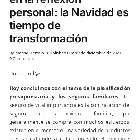
personal: la Navidad es
tiempo de
transformación
By
Marisol Fermin
Published On: 19 de diciembre de 2021
on
0 Comments
Final
de
Hola a tod@s:
la
planificación
presupuesto
Hoy concluimos con el tema de la planificación
familiar
presupuestaria y los seguros familiares.
Un
y
en
seguro de vital importancia es la contratación del
la
seguro para la vivienda familiar, que
reflexión
personal:
generalmente se compra con muchos esfuerzos,
la
existen en el mercado una variedad de productos
Navidad
es
que se extiende a cubrir no solo el edificio y