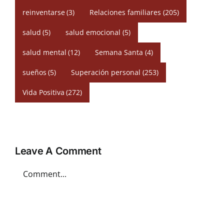
reinventarse
(3)
Relaciones familiares
(205)
salud
(5)
salud emocional
(5)
salud mental
(12)
Semana Santa
(4)
sueños
(5)
Superación personal
(253)
Vida Positiva
(272)
Leave A Comment
Comment