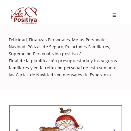
Skip
to
Toggle
content
Navigatio
Inicio
Felicidad
Finanzas Personales
Metas Personales
Navidad
Pólizas de Seguro
Relaciones Familiares
Blog
Superación Personal
vida positiva
Final de la planificación presupuestaria y los seguros
familiares y en la reflexión personal de esta semana:
Marisol Fermín
las Cartas de Navidad son mensajes de Esperanza
Mi libro
Capacitaciones