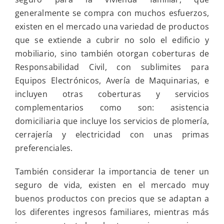
y
en
generalmente se compra con muchos esfuerzos,
la
existen en el mercado una variedad de productos
reflexión
personal
que se extiende a cubrir no solo el edificio y
de
mobiliario, sino también otorgan coberturas de
esta
semana:
Responsabilidad Civil, con sublimites para
las
Equipos Electrónicos, Avería de Maquinarias, e
Cartas
de
incluyen otras coberturas y servicios
Navidad
complementarios como son: asistencia
son
mensajes
domiciliaria que incluye los servicios de plomería,
de
cerrajería y electricidad con unas primas
Esperanza
preferenciales.
También considerar la importancia de tener un
seguro de vida, existen en el mercado muy
buenos productos con precios que se adaptan a
los diferentes ingresos familiares, mientras más