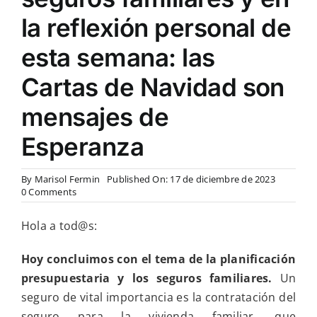
la reflexión personal de
esta semana: las
Cartas de Navidad son
mensajes de
Esperanza
By
Marisol Fermin
Published On: 17 de diciembre de 2023
on
0 Comments
Final
de
Hola a tod@s:
la
planificación
presupuestaria
Hoy concluimos con el tema de la planificación
y
presupuestaria y los seguros familiares.
Un
los
seguros
seguro de vital importancia es la contratación del
familiares
seguro para la vivienda familiar, que