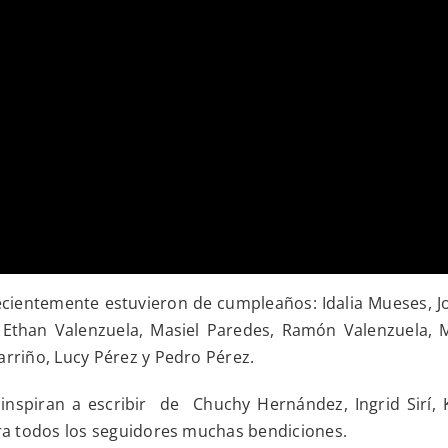
ecientemente estuvieron de cumpleaños: Idalia Mueses, 
 Ethan Valenzuela, Masiel Paredes, Ramón Valenzuela, M
arriño, Lucy Pérez y Pedro Pérez.
piran a escribir de Chuchy Hernández, Ingrid Sirí, Kat
ara todos los seguidores muchas bendiciones.