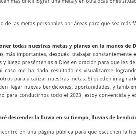
acen más difícil lograr una meta y en otra ocasiones situ
y
planes
en
las
de las metas personales por áreas para que sea más fáci
manos
de
Dios
oner todas nuestras metas y planes en la manos de D
 las más importantes, después trabajar constantemente e
y luego preséntenlas a Dios en oración para que les de 
mi caso me ha dado resultado es visualizarme logrand
sotros para alcanzar nuestras metas. Si pueden imaginarl
en llegar nuevas bendiciones, oportunidades, y también 
no para conducirnos todo el 2023, estoy convencida y 
aré descender la lluvia en su tiempo, lluvias de bendici
encontré en una página pública para que escuchen la h