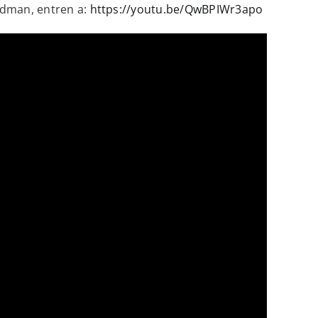
odman, entren a:
https://youtu.be/QwBPIWr3apo