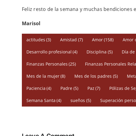
Feliz resto de la semana y muchas bendiciones en
Marisol
actitudes
(3)
Amistad
(7)
Amor
(158)
Amor 
Desarrollo profesional
(4)
Disciplina
(5)
Día de
Finanzas Personales
(25)
Finanzas Personales Rela
Mes de la mujer
(8)
Mes de los padres
(5)
Meta
Paciencia
(4)
Padre
(5)
Paz
(7)
Pólizas de S
Semana Santa
(4)
sueños
(5)
Superación perso