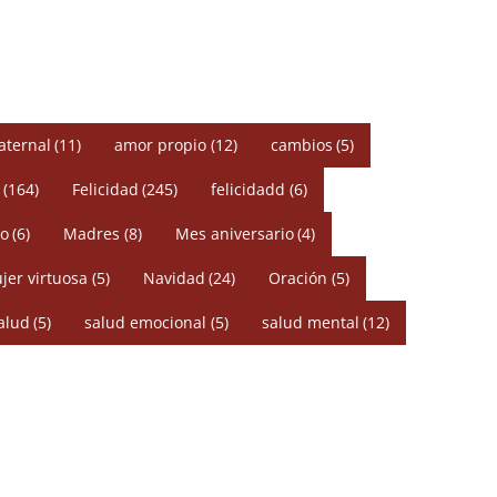
aternal
(11)
amor propio
(12)
cambios
(5)
(164)
Felicidad
(245)
felicidadd
(6)
o
(6)
Madres
(8)
Mes aniversario
(4)
jer virtuosa
(5)
Navidad
(24)
Oración
(5)
alud
(5)
salud emocional
(5)
salud mental
(12)