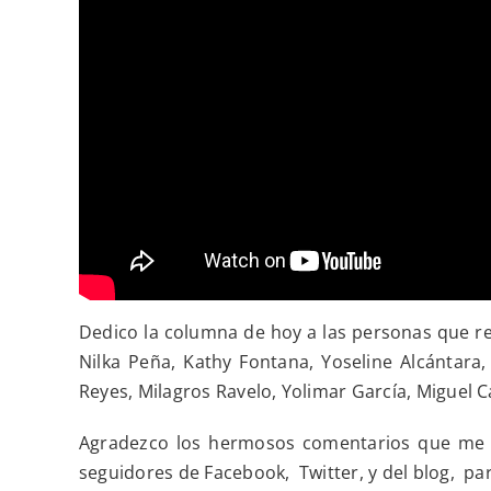
Dedico la columna de hoy a las personas que r
Nilka Peña, Kathy Fontana, Yoseline Alcántara,
Reyes, Milagros Ravelo, Yolimar García, Miguel C
Agradezco los hermosos comentarios que me ins
seguidores de Facebook, Twitter, y del blog, p