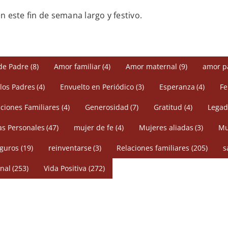
 este fin de semana largo y festivo.
de Padre
(8)
Amor familiar
(4)
Amor maternal
(9)
amor p
 los Padres
(4)
Envuelto en Periódico
(3)
Esperanza
(4)
Fe
ciones Familiares
(4)
Generosidad
(7)
Gratitud
(4)
Legad
s Personales
(47)
mujer de fe
(4)
Mujeres aliadas
(3)
Mu
eguros
(19)
reinventarse
(3)
Relaciones familiares
(205)
s
nal
(253)
Vida Positiva
(272)