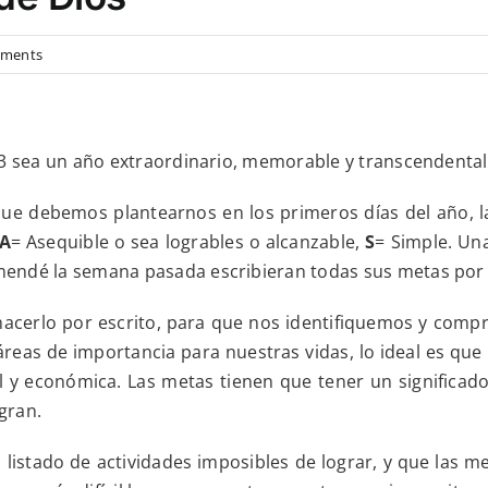
on
ments
Feliz
año
nuevo
2023,
extraordinario,
23 sea un año extraordinario, memorable y transcendental
grandioso
y
e debemos plantearnos en los primeros días del año, l
trascendental
y
A
= Asequible o sea logrables o alcanzable,
S
= Simple. Un
en
endé la semana pasada escribieran todas sus metas por 
la
reflexión
personal
erlo por escrito, para que nos identifiquemos y compro
de
esta
áreas de importancia para nuestras vidas, lo ideal es q
semana:
ral y económica. Las metas tienen que tener un significad
vamos
a
gran.
poner
todas
listado de actividades imposibles de lograr, y que las 
nuestras
metas