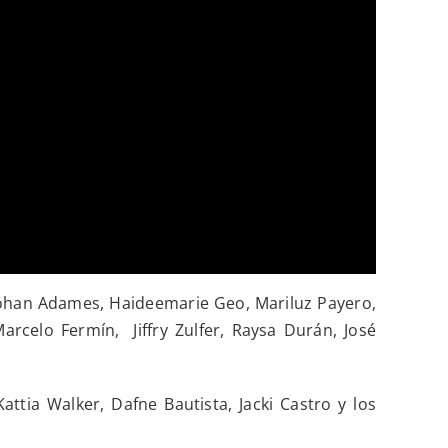
Johan Adames, Haideemarie Geo, Mariluz Payero,
arcelo Fermín, Jiffry Zulfer, Raysa Durán, José
tia Walker, Dafne Bautista, Jacki Castro y los