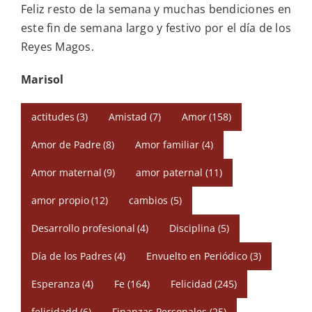
Feliz resto de la semana y muchas bendiciones en
este fin de semana largo y festivo por el día de los
Reyes Magos.
Marisol
actitudes
(3)
Amistad
(7)
Amor
(158)
Amor de Padre
(8)
Amor familiar
(4)
Amor maternal
(9)
amor paternal
(11)
amor propio
(12)
cambios
(5)
Desarrollo profesional
(4)
Disciplina
(5)
Día de los Padres
(4)
Envuelto en Periódico
(3)
Esperanza
(4)
Fe
(164)
Felicidad
(245)
felicidadd
(6)
Finanzas Personales
(25)