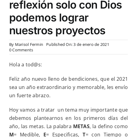
reflexión solo con Dios
podemos lograr
nuestros proyectos
By
Marisol Fermin
Published On: 3 de enero de 2021
on
0 Comments
Feliz
año
Hola a tod@s:
2021
hoy
hablamos
Feliz año nuevo lleno de bendiciones, que el 2021
sobre
sea un año extraordinario y memorable, les envío
metas
personales
un fuerte abrazo.
y
en
Hoy vamos a tratar un tema muy importante que
la
reflexión
debemos plantearnos en los primeros días del
solo
año, las metas. La palabra
METAS
, la defino como
con
Dios
M
= Medible,
E
= Especificas,
T
= con Tiempo o