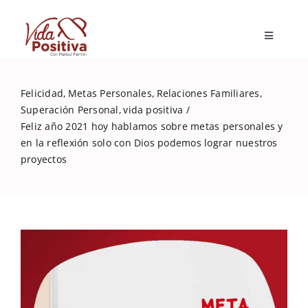
Skip
to
Toggle
content
Navigatio
Inicio
Felicidad
Metas Personales
Relaciones Familiares
Superación Personal
vida positiva
Blog
Feliz año 2021 hoy hablamos sobre metas personales y
en la reflexión solo con Dios podemos lograr nuestros
proyectos
Marisol Fermín
Mi libro
Capacitaciones