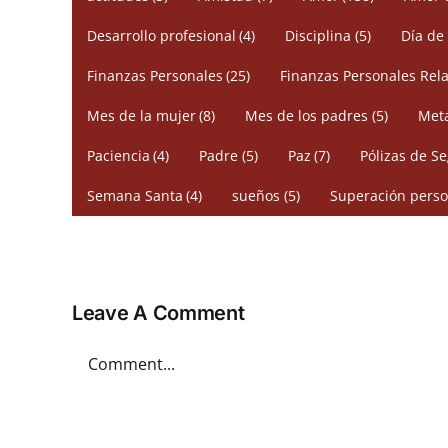
Desarrollo profesional
(4)
Disciplina
(5)
Día de
Finanzas Personales
(25)
Finanzas Personales Rela
Mes de la mujer
(8)
Mes de los padres
(5)
Meta
Paciencia
(4)
Padre
(5)
Paz
(7)
Pólizas de S
Semana Santa
(4)
sueños
(5)
Superación perso
Leave A Comment
Comment