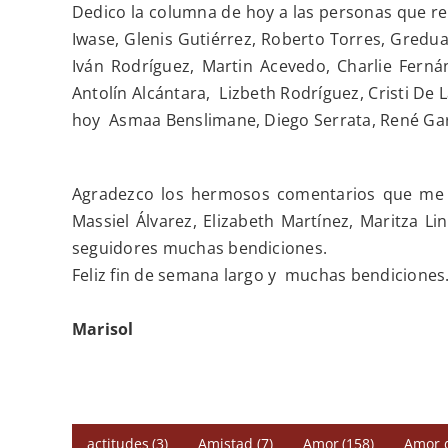
Dedico la columna de hoy a las personas que r
Iwase, Glenis Gutiérrez, Roberto Torres, Greduar
Iván Rodríguez, Martin Acevedo, Charlie Fernán
Antolín Alcántara,
Lizbeth Rodríguez, Cristi De 
hoy
Asmaa Benslimane, Diego Serrata, René Garc
Agradezco los hermosos comentarios que me in
Massiel Álvarez, Elizabeth Martínez, Maritza L
seguidores muchas bendiciones.
Feliz fin de semana l
argo y
muchas bendiciones
Marisol
actitudes
(3)
Amistad
(7)
Amor
(158)
Amor 