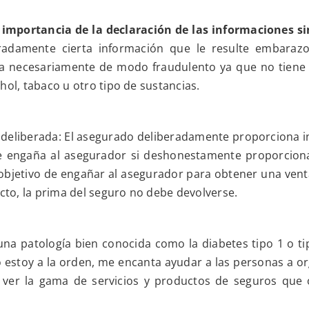
Dios
a
 importancia de la declaración de las informaciones 
su
tiempo
radamente cierta información que le resulte embara
se
úa necesariamente de modo fraudulento ya que no tiene 
maduran
las
hol, tabaco u otro tipo de sustancias.
uvas
 deliberada: El asegurado deliberadamente proporciona i
 engaña al asegurador si deshonestamente proporciona
 objetivo de engañar al asegurador para obtener una ven
icto, la prima del seguro no debe devolverse.
na patología bien conocida como la diabetes tipo 1 o tip
 estoy a la orden, me encanta ayudar a las personas a or
ver la gama de servicios y productos de seguros que