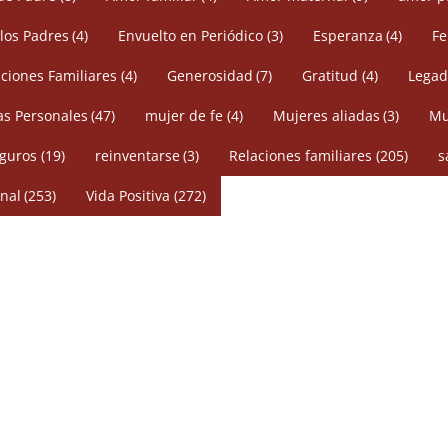
 los Padres
(4)
Envuelto en Periódico
(3)
Esperanza
(4)
Fe
ciones Familiares
(4)
Generosidad
(7)
Gratitud
(4)
Legad
s Personales
(47)
mujer de fe
(4)
Mujeres aliadas
(3)
Mu
eguros
(19)
reinventarse
(3)
Relaciones familiares
(205)
s
nal
(253)
Vida Positiva
(272)