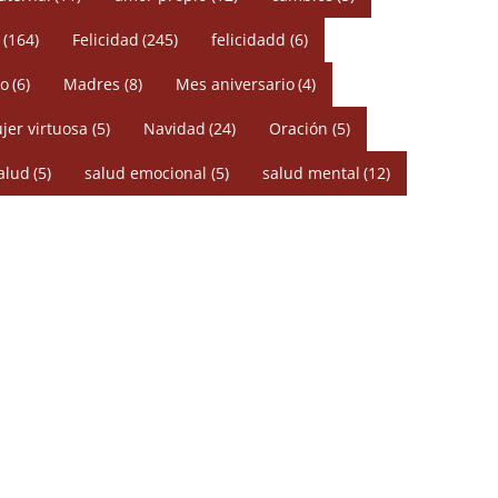
(164)
Felicidad
(245)
felicidadd
(6)
o
(6)
Madres
(8)
Mes aniversario
(4)
jer virtuosa
(5)
Navidad
(24)
Oración
(5)
alud
(5)
salud emocional
(5)
salud mental
(12)