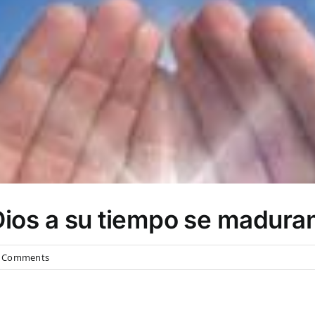
Dios a su tiempo se maduran
on
 Comments
El
tiempo
perfecto
de