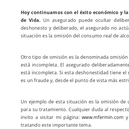
Hoy continuamos con el éxito económico y la
de Vida.
U
n asegurado puede ocultar delibe
deshonesto y deliberado, el asegurado no act
situación es la omisión del consumo real de alco
Otro tipo de o
misión
es la denominada o
misión
está incompleta
.
El asegurado deliberadamente
está incompleta. Si esta deshonestidad tiene el
es un fraude y, desde el punto de vista más estr
Un ejemplo de esta situación es la omisión de u
para su tratamiento. Cualquier duda al respecto
invito a visitar mi página:
www.mfermin.com
y 
tratando este importante tema.