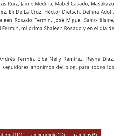
exis Ruiz, Jaime Medina, Mabel Casado, Masakazu
z, Eli De La Cruz, Héctor Dietsch, Delfina Adolf,
aleen Rosado Fermín, José Miguel Saint-Hilaire,
el Fermín, mi prima Shaleen Rosado y en el día de
ndrés Fermín, Elba Nelly Ramírez, Reyna Díaz,
os seguidores anónimos del blog, para todos los
aternal
(11)
amor propio
(12)
cambios
(5)