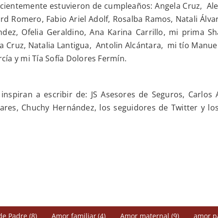
ecientemente estuvieron de cumplea
ños: Angela Cruz, Al
d Romero, Fabio Ariel Adolf, Rosalba Ramos, Natali Álvare
dez, Ofelia Geraldino, Ana Karina Carrillo, mi prima Sh
La Cruz, Natalia Lantigua, Antolin Alcántara, mi tío Manu
ía y mi Tía Sofía Dolores Fermín.
spiran a escribir de: JS Asesores de Seguros, Carlos A
inares, Chuchy Hernández, los seguidores de Twitter y l
.
de Padre
(8)
Amor familiar
(4)
Amor maternal
(9)
amor p