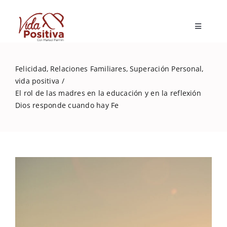
Skip
to
Toggle
content
Navigatio
Inicio
Felicidad
Relaciones Familiares
Superación Personal
vida positiva
Blog
El rol de las madres en la educación y en la reflexión
Dios responde cuando hay Fe
Marisol Fermín
Mi libro
Capacitaciones