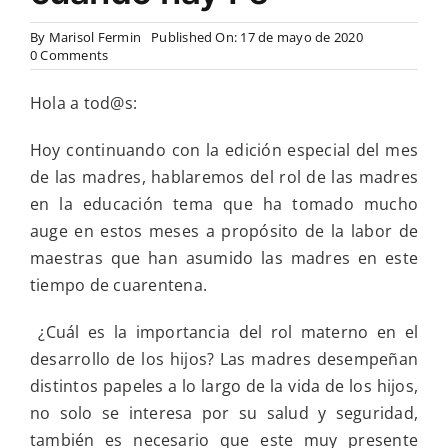
By
Marisol Fermin
Published On: 17 de mayo de 2020
on
0 Comments
El
rol
Hola a tod@s:
de
las
madres
Hoy continuando con la edición especial del mes
en
de las madres, hablaremos del rol de las madres
la
educación
en la educación tema que ha tomado mucho
y
auge en estos meses a propósito de la labor de
en
la
maestras que han asumido las madres en este
reflexión
tiempo de cuarentena.
Dios
responde
cuando
¿Cuál es la importancia del rol materno en el
hay
desarrollo de los hijos? Las madres desempeñan
Fe
distintos papeles a lo largo de la vida de los hijos,
no solo se interesa por su salud y seguridad,
también es necesario que este muy presente