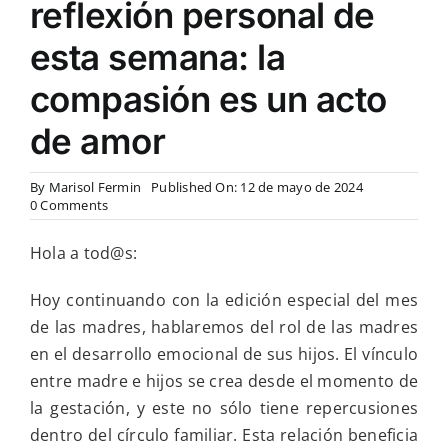
reflexión personal de
esta semana: la
compasión es un acto
de amor
By
Marisol Fermin
Published On: 12 de mayo de 2024
on
0 Comments
El
rol
Hola a tod@s:
de
las
madres
Hoy continuando con la edición especial del mes
en
de las madres, hablaremos del rol de las madres
el
desarrollo
en el desarrollo emocional de sus hijos. El vínculo
emocional
entre madre e hijos se crea desde el momento de
de
sus
la gestación, y este no sólo tiene repercusiones
hijos
dentro del círculo familiar. Esta relación beneficia
y