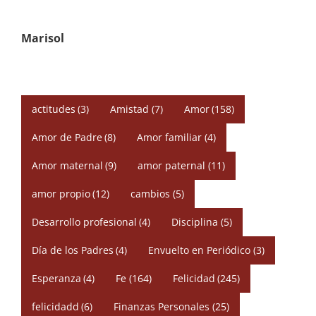
Marisol
actitudes
(3)
Amistad
(7)
Amor
(158)
Amor de Padre
(8)
Amor familiar
(4)
Amor maternal
(9)
amor paternal
(11)
amor propio
(12)
cambios
(5)
Desarrollo profesional
(4)
Disciplina
(5)
Día de los Padres
(4)
Envuelto en Periódico
(3)
Esperanza
(4)
Fe
(164)
Felicidad
(245)
felicidadd
(6)
Finanzas Personales
(25)