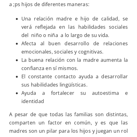
en
a ;ps hijos de diferentes maneras:
la
reflexión
Una relación madre e hijo de calidad, se
personal
de
verá reflejada en las habilidades sociales
esta
del niño o niña a lo largo de su vida.
semana:
la
Afecta al buen desarrollo de relaciones
compasión
emocionales, sociales y cognitivas.
es
un
La buena relación con la madre aumenta la
acto
confianza en sí mismos.
de
amor
El constante contacto ayuda a desarrollar
sus habilidades lingüísticas.
Ayuda a fortalecer su autoestima e
identidad
A pesar de que todas las familias son distintas,
comparten un factor en común, y es que las
madres son un pilar para los hijos y juegan un rol