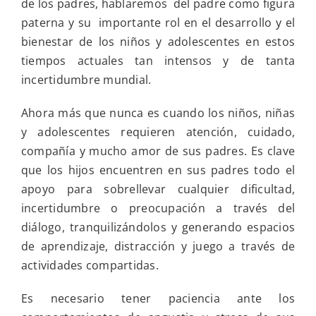
de los padres, hablaremos del padre como figura
su
importante
paterna y su importante rol en el desarrollo y el
rol
bienestar de los niños y adolescentes en estos
en
el
tiempos actuales tan intensos y de tanta
desarrollo
incertidumbre mundial.
y
el
bienestar
Ahora más que nunca es cuando los niños, niñas
de
y adolescentes requieren atención, cuidado,
los
niños
compañía y mucho amor de sus padres. Es clave
y
que los hijos encuentren en sus padres todo el
adolescentes
en
apoyo para sobrellevar cualquier dificultad,
estos
incertidumbre o preocupación a través del
tiempos
actuales
diálogo, tranquilizándolos y generando espacios
y
de aprendizaje, distracción y juego a través de
en
la
actividades compartidas.
reflexión
personal
Es necesario tener paciencia ante los
de
esta