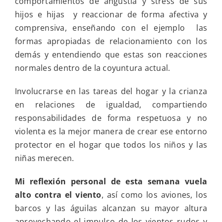
comportamientos de angustia y stress de sus
semana:
hijos e hijas y reaccionar de forma afectiva y
vuela
alto
comprensiva, enseñando con el ejemplo las
contra
formas apropiadas de relacionamiento con los
el
viento
demás y entendiendo que estas son reacciones
normales dentro de la coyuntura actual.
Involucrarse en las tareas del hogar y la crianza
en relaciones de igualdad, compartiendo
responsabilidades de forma respetuosa y no
violenta es la mejor manera de crear ese entorno
protector en el hogar que todos los niños y las
niñas merecen.
Mi reflexión personal de esta semana vuela
alto contra el viento
, así como los aviones, los
barcos y las águilas alcanzan su mayor altura
aprovechando el impulso de los vientos rudos y