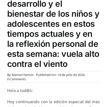
desarrollo y el
bienestar de los niños y
adolescentes en estos
tiempos actuales y en
la reflexión personal de
esta semana: vuela alto
contra el viento
By
Marisol Fermin
Published On: 14 de julio de 2024
on
0 Comments
El
padre
Hola a tod@s:
como
figura
paterna
Hoy continuando con la edición especial del mes
y