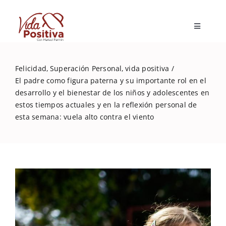
Skip
to
Toggle
content
Navigatio
Inicio
Felicidad
Superación Personal
vida positiva
El padre como figura paterna y su importante rol en el
Blog
desarrollo y el bienestar de los niños y adolescentes en
estos tiempos actuales y en la reflexión personal de
esta semana: vuela alto contra el viento
Marisol Fermín
Mi libro
Capacitaciones