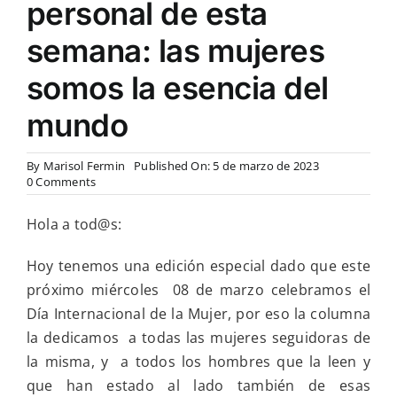
personal de esta
semana: las mujeres
somos la esencia del
mundo
By
Marisol Fermin
Published On: 5 de marzo de 2023
on
0 Comments
Edición
especial
Hola a tod@s:
por
el
Día
Hoy tenemos una edición especial dado que este
Internacional
próximo miércoles 08 de marzo celebramos el
de
la
Día Internacional de la Mujer, por eso la columna
Mujer
la dedicamos a todas las mujeres seguidoras de
y
en
la misma, y a todos los hombres que la leen y
la
que han estado al lado también de esas
reflexión