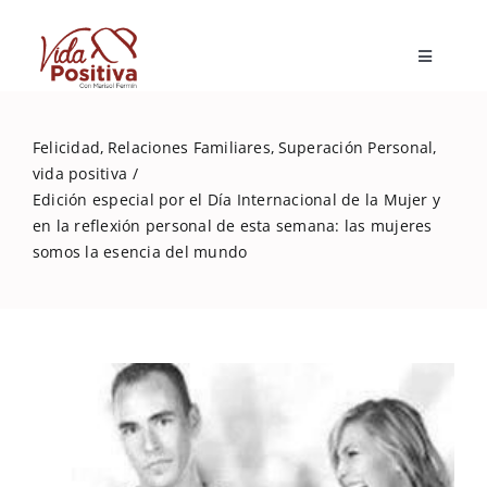
Skip
to
Toggle
content
Navigatio
Inicio
Felicidad
Relaciones Familiares
Superación Personal
vida positiva
Blog
Edición especial por el Día Internacional de la Mujer y
en la reflexión personal de esta semana: las mujeres
somos la esencia del mundo
Marisol Fermín
Mi libro
Capacitaciones