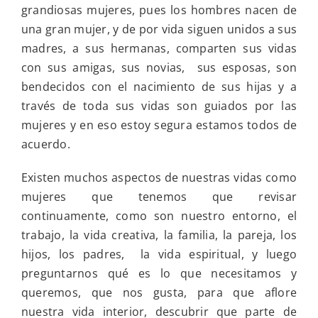
personal
grandiosas mujeres, pues los hombres nacen de
de
una gran mujer, y de por vida siguen unidos a sus
esta
semana:
madres, a sus hermanas, comparten sus vidas
las
con sus amigas, sus novias, sus esposas, son
mujeres
somos
bendecidos con el nacimiento de sus hijas y a
la
través de toda sus vidas son guiados por las
esencia
del
mujeres y en eso estoy segura estamos todos de
mundo
acuerdo.
Existen muchos aspectos de nuestras vidas como
mujeres que tenemos que revisar
continuamente, como son nuestro entorno, el
trabajo, la vida creativa, la familia, la pareja, los
hijos, los padres, la vida espiritual, y luego
preguntarnos qué es lo que necesitamos y
queremos, que nos gusta, para que aflore
nuestra vida interior, descubrir que parte de