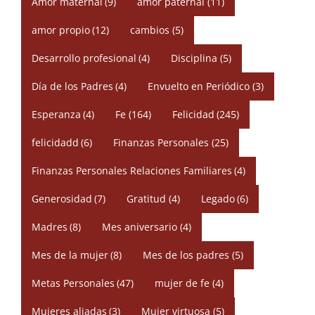
Amor maternal
(9)
amor paternal
(11)
amor propio
(12)
cambios
(5)
Desarrollo profesional
(4)
Disciplina
(5)
Día de los Padres
(4)
Envuelto en Periódico
(3)
Esperanza
(4)
Fe
(164)
Felicidad
(245)
felicidadd
(6)
Finanzas Personales
(25)
Finanzas Personales Relaciones Familiares
(4)
Generosidad
(7)
Gratitud
(4)
Legado
(6)
Madres
(8)
Mes aniversario
(4)
Mes de la mujer
(8)
Mes de los padres
(5)
Metas Personales
(47)
mujer de fe
(4)
Mujeres aliadas
(3)
Mujer virtuosa
(5)