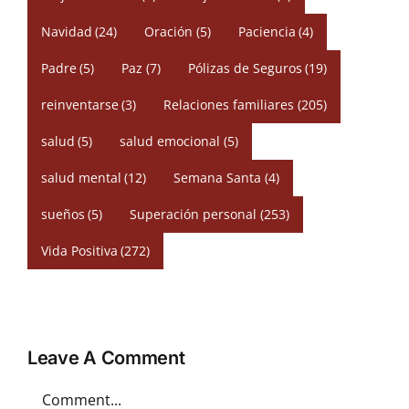
Navidad
(24)
Oración
(5)
Paciencia
(4)
Padre
(5)
Paz
(7)
Pólizas de Seguros
(19)
reinventarse
(3)
Relaciones familiares
(205)
salud
(5)
salud emocional
(5)
salud mental
(12)
Semana Santa
(4)
sueños
(5)
Superación personal
(253)
Vida Positiva
(272)
Leave A Comment
Comment