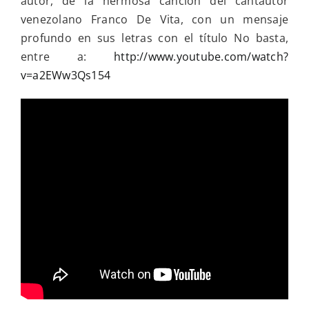
autor, de la hermosa canción del cantautor
venezolano Franco De Vita, con un mensaje
profundo en sus letras con el título No basta,
entre a:
http://www.youtube.com/watch?
v=a2EWw3Qs154