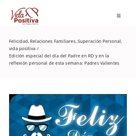
Skip
to
Toggle
content
Navigatio
Inicio
Felicidad
Relaciones Familiares
Superación Personal
vida positiva
Blog
Edición especial del día del Padre en RD y en la
reflexión personal de esta semana: Padres Valientes
Marisol Fermín
Mi libro
Capacitaciones