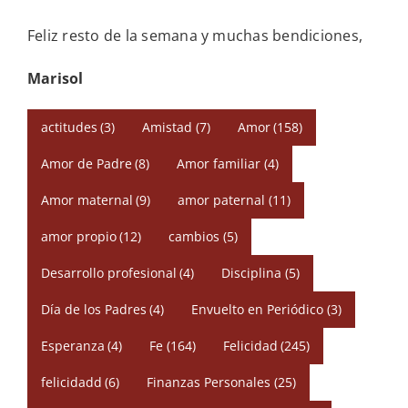
Feliz resto de la semana y muchas bendiciones,
Marisol
actitudes
(3)
Amistad
(7)
Amor
(158)
Amor de Padre
(8)
Amor familiar
(4)
Amor maternal
(9)
amor paternal
(11)
amor propio
(12)
cambios
(5)
Desarrollo profesional
(4)
Disciplina
(5)
Día de los Padres
(4)
Envuelto en Periódico
(3)
Esperanza
(4)
Fe
(164)
Felicidad
(245)
felicidadd
(6)
Finanzas Personales
(25)