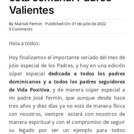
Valientes
By
Marisol Fermin
Published On: 31 de julio de 2022
on
0 Comments
Edición
especial
Hola a todos:
del
día
del
Hoy finalizamos el importante seriado del mes de
Padre
julio especial de los Padres, y hoy en una edición
en
RD
súper especial
dedicada a todos los padres
y
dominicanos y a todos los padres seguidores
en
la
de Vida Positiva
, y de manera súper especial a
reflexión
mi padre José Fermín, que aunque desde hace
personal
de
tres años y diez días ya no está de manera física
esta
con nosotros, siempre estará con nosotros de
semana:
Padres
manera espiritual y con el compromiso de seguir
Valientes
su legado por ser un ejemplo para todos