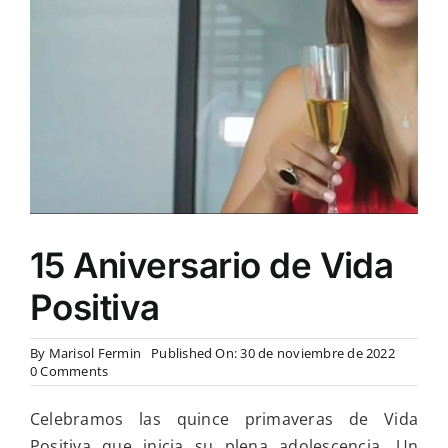
15 Aniversario de Vida
Positiva
By
Marisol Fermin
Published On: 30 de noviembre de 2022
on
0 Comments
15
Aniversario
Celebramos las quince primaveras de Vida
de
Vida
Positiva que inicia su plena adolescencia. Un