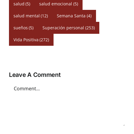
salud
(5)
salud emocional
(5)
salud mental
(12)
Semana Santa
(4)
sueños
(5)
Superación personal
(253)
Vida Positiva
(272)
Leave A Comment
Comment