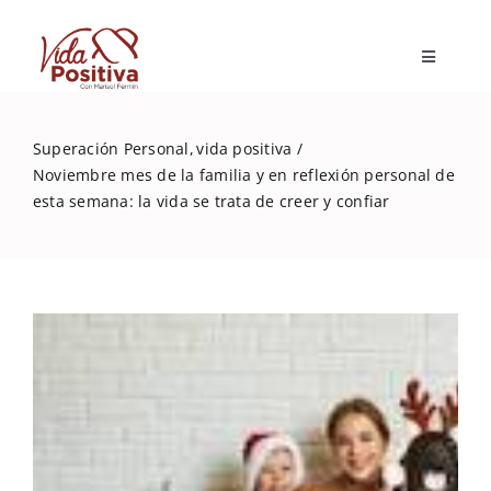
Skip
to
Toggle
content
Navigatio
Inicio
Superación Personal
vida positiva
Noviembre mes de la familia y en reflexión personal de
Blog
esta semana: la vida se trata de creer y confiar
Marisol Fermín
Mi libro
Capacitaciones