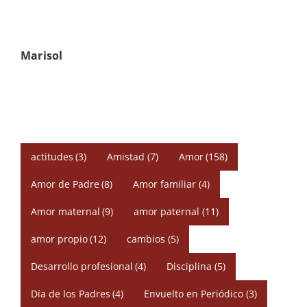
Marisol
actitudes
(3)
Amistad
(7)
Amor
(158)
Amor de Padre
(8)
Amor familiar
(4)
Amor maternal
(9)
amor paternal
(11)
amor propio
(12)
cambios
(5)
Desarrollo profesional
(4)
Disciplina
(5)
Día de los Padres
(4)
Envuelto en Periódico
(3)