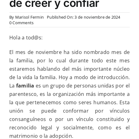
de creer y confiar
By
Marisol Fermin
Published On: 3 de noviembre de 2024
on
0 Comments
Noviembre
mes
Hola a tod@s:
de
la
familia
El mes de noviembre ha sido nombrado mes de
y
la familia, por lo cual durante todo este mes
en
reflexión
estaremos hablando del más importante núcleo
personal
de la vida la familia. Hoy a modo de introducción.
de
esta
La
familia
es un grupo de personas unidas por el
semana:
parentesco, es la organización más importante a
la
vida
la que pertenecemos como seres humanos. Esta
se
unión se puede conformar por vínculos
trata
de
consanguíneos o por un vínculo constituido y
creer
reconocido legal y socialmente, como es el
y
confiar
matrimonio o la adopción.