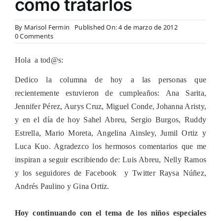
como tratarlos
By
Marisol Fermin
Published On: 4 de marzo de 2012
on
0 Comments
Niños
especiales
Hola
a tod@s:
con
problemas
de
Dedico la columna de hoy a las personas que
aprendizaje:
recientemente estuvieron de cumpleaños: Ana Sarita,
sus
déficits
Jennifer Pérez, Aurys Cruz, Miguel Conde, Johanna Aristy,
sociales
y en el día de hoy Sahel Abreu, Sergio Burgos, Ruddy
y
como
Estrella, Mario Moreta, Angelina Ainsley, Jumil Ortiz y
tratarlos
Luca Kuo. Agradezco los hermosos comentarios que me
inspiran a seguir escribiendo de: Luis Abreu, Nelly Ramos
y los seguidores de Facebook
y Twitter Raysa Núñez,
Andrés Paulino y Gina Ortiz.
Hoy continuando con el tema de los niños especiales