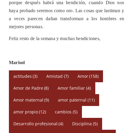
porque después habrá una bendición, cuando Dios nos
haya probado seremos como oro. Las cosas que lastiman y
a veces parecen dañan transforman a los hombres en
mejores personas.
Feliz resto de la semana y muchas bendiciones,
Marisol
actitudes
(3)
Amistad
(7)
Amor
(158)
Amor de Padre
(8)
Amor familiar
(4)
Amor maternal
(9)
amor paternal
(11)
amor propio
(12)
cambios
(5)
Desarrollo profesional
(4)
Disciplina
(5)