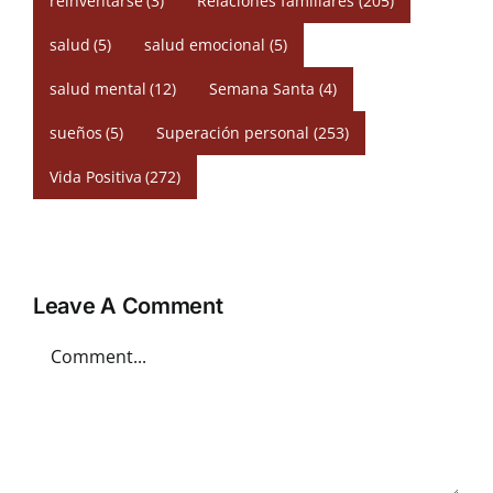
reinventarse
(3)
Relaciones familiares
(205)
salud
(5)
salud emocional
(5)
salud mental
(12)
Semana Santa
(4)
sueños
(5)
Superación personal
(253)
Vida Positiva
(272)
Leave A Comment
Comment