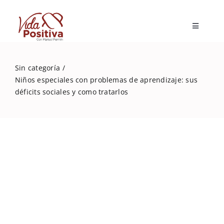
Skip
to
Toggle
content
Navigatio
Inicio
Sin categoría
Niños especiales con problemas de aprendizaje: sus
Blog
déficits sociales y como tratarlos
Marisol Fermín
Mi libro
Capacitaciones