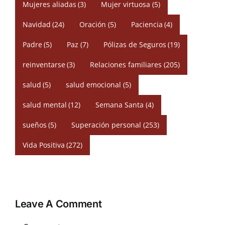
Mujeres aliadas
(3)
Mujer virtuosa
(5)
Navidad
(24)
Oración
(5)
Paciencia
(4)
Padre
(5)
Paz
(7)
Pólizas de Seguros
(19)
reinventarse
(3)
Relaciones familiares
(205)
salud
(5)
salud emocional
(5)
salud mental
(12)
Semana Santa
(4)
sueños
(5)
Superación personal
(253)
Vida Positiva
(272)
Leave A Comment
Comment