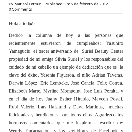
By
Marisol Fermin
Published On: 5 de febrero de 2012
on
0 Comments
Niños
con
Hola a tod@s:
problemas
de
aprendizaje
Dedico la columna de hoy a las personas que
y
recientemente estuvieron de cumpleaños: Yasuhiro
cómo
manejar
Yamaguchi, el tercer aniversario de
Suriel Beauty Center
sus
propiedad de mi amiga Silvia Suriel y los responsables del
dificultades
cuidado de mi cabello un ejemplo de dedicación que es
la
clave del éxito, Yesenia Figueroa, el niño Adrian Taveras,
Darwin López, Eric Lembcke, José Canela, Félix Correa,
Elizabeth Marte, Myrline Mompoint, José Luis Peralta, y
en el día de hoy Juany Esther Hiraldo, Maycon Postai,
Rubí Valerio, Lars Hajslund y Dave Martinus,
muchas
felicidades y bendiciones para todos ellos. Agradezco los
hermosos comentarios que me inspiran a escribir de:
Wendy Encarnación, y los seguidores de Facebook y