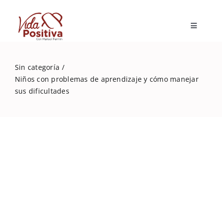
Skip
to
Toggle
content
Navigatio
Inicio
Sin categoría
Niños con problemas de aprendizaje y cómo manejar
Blog
sus dificultades
Marisol Fermín
Mi libro
Capacitaciones