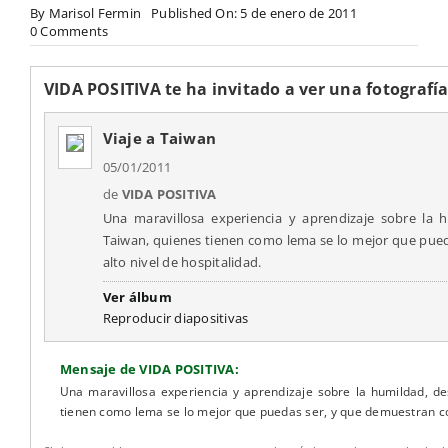
By
Marisol Fermin
Published On: 5 de enero de 2011
on
0 Comments
Invitación
para
ver
VIDA POSITIVA te ha invitado a ver una fotografí
el
álbum
Viaje a Taiwan
web
de
05/01/2011
Picasa
de
de
VIDA POSITIVA
VIDA
Una maravillosa experiencia y aprendizaje sobre la 
POSITIVA,
Taiwan, quienes tienen como lema se lo mejor que pued
Viaje
alto nivel de hospitalidad.
a
Taiwan
Ver álbum
Reproducir diapositivas
Mensaje de VIDA POSITIVA:
Una maravillosa experiencia y aprendizaje sobre la humildad, de
tienen como lema se lo mejor que puedas ser, y que demuestran con 