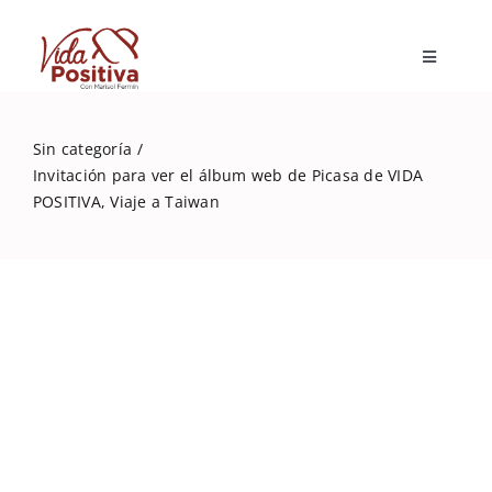
Skip
to
Toggle
content
Navigatio
Inicio
Sin categoría
Invitación para ver el álbum web de Picasa de VIDA
Blog
POSITIVA, Viaje a Taiwan
Marisol Fermín
Mi libro
Capacitaciones