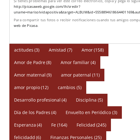
Si tienes problemas para ver este correo electrónico, copia y pega lo sigu
http://picasaweb.google.com/lh/sredir?
uname=marisolvidapositiva&target=ALBUM&id=5558894618664401169&au
Para compartir tus fotos o recibir notificaciones cuando tus amigos comp
web de Picasa
.
actitudes
(3)
Amistad
(7)
Amor
(158)
Amor de Padre
(8)
Amor familiar
(4)
Amor maternal
(9)
amor paternal
(11)
amor propio
(12)
cambios
(5)
Desarrollo profesional
(4)
Disciplina
(5)
Día de los Padres
(4)
Envuelto en Periódico
(3)
Esperanza
(4)
Fe
(164)
Felicidad
(245)
felicidadd
(6)
Finanzas Personales
(25)