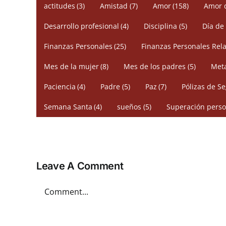
actitudes
(3)
Amistad
(7)
Amor
(158)
Amor 
Desarrollo profesional
(4)
Disciplina
(5)
Día de
Finanzas Personales
(25)
Finanzas Personales Rela
Mes de la mujer
(8)
Mes de los padres
(5)
Meta
Paciencia
(4)
Padre
(5)
Paz
(7)
Pólizas de S
Semana Santa
(4)
sueños
(5)
Superación perso
Leave A Comment
Comment