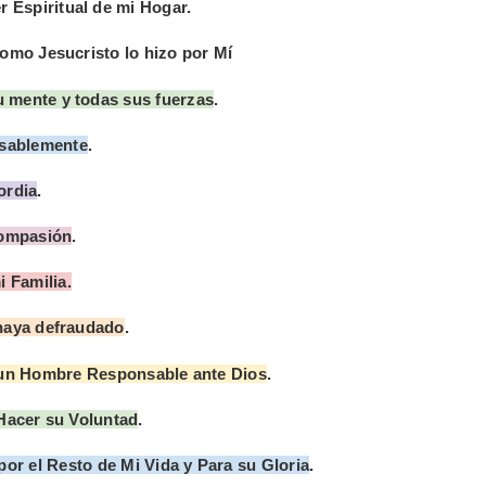
r Espiritual de mi Hogar.
omo Jesucristo lo hizo por Mí
u mente y todas sus fuerzas
.
nsablemente
.
ordia
.
Compasión
.
i Familia.
haya defraudado
.
o un Hombre Responsable ante Dios
.
 Hacer su Voluntad
.
or el Resto de Mi Vida y Para su Gloria
.