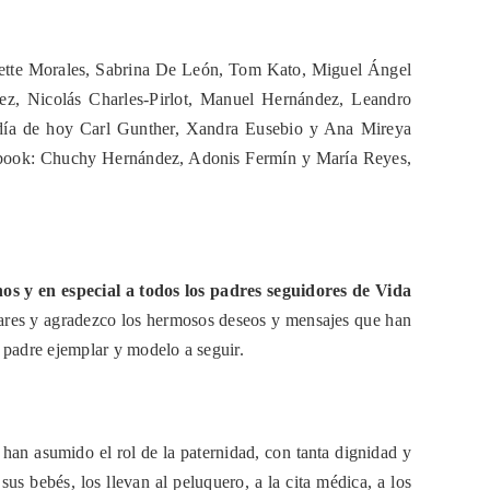
ette Morales,
Sabrina De León, Tom Kato, Miguel Ángel
z, Nicolás Charles-Pirlot, Manuel Hernández, Leandro
día de hoy Carl Gunther, Xandra Eusebio y Ana Mireya
cebook: Chuchy Hernández, Adonis Fermín y María Reyes,
s y en especial a todos los padres seguidores de Vida
ares
y agradezco los hermosos deseos y mensajes que han
 padre ejemplar y modelo a seguir.
han asumido el rol de la paternidad, con tanta dignidad y
us bebés, los llevan al peluquero, a la cita médica, a los