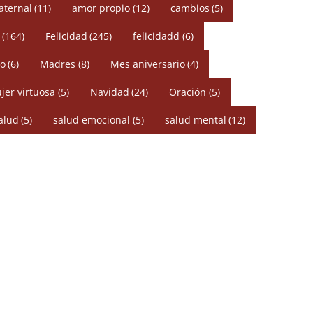
aternal
(11)
amor propio
(12)
cambios
(5)
(164)
Felicidad
(245)
felicidadd
(6)
o
(6)
Madres
(8)
Mes aniversario
(4)
jer virtuosa
(5)
Navidad
(24)
Oración
(5)
alud
(5)
salud emocional
(5)
salud mental
(12)