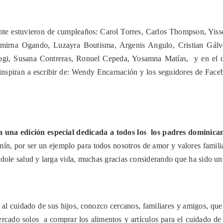
EL
DÍA
DE
LOS
ente estuvieron de cumpleaños: Carol Torres, Carlos Thompson,
Yiss
PADRES
mirna Ogando, Luzayra Boutisma, Argenis Angulo, Cristian Gálve
ogi, Susana Contreras, Ronuel Cepeda, Yosamna Matías, y en el 
nspiran a escribir de: Wendy Encarnación y los seguidores de Fa
 una edición especial dedicada a todos los
los padres dominicano
mín,
por ser un ejemplo para todos nosotros de amor y valores famili
ole salud y larga vida, muchas gracias considerando que ha sido un
 cuidado de sus hijos, conozco cercanos, familiares y amigos, que 
ercado solos a comprar los alimentos y artículos para el cuidado de s