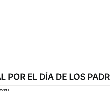
L POR EL DÍA DE LOS PAD
on
ments
HOY
EDICIÓN
ESPECIAL
POR