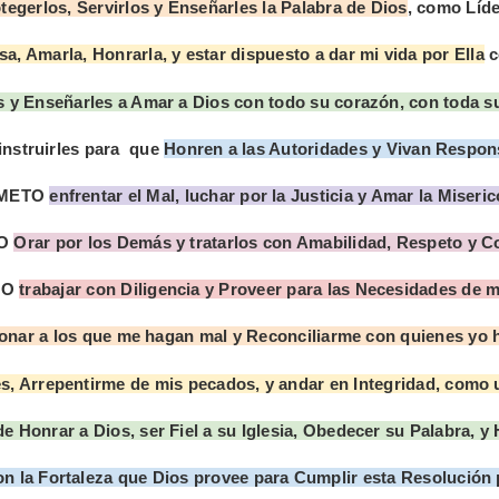
tegerlos, Servirlos y Enseñarles la Palabra de Dios
, como Líde
sa, Amarla, Honrarla, y estar dispuesto a dar mi vida por Ella
c
s y Enseñarles a Amar a Dios con todo su corazón, con toda s
struirles para
que
Honren a las Autoridades y Vivan Respo
METO
enfrentar el Mal, luchar por la Justicia y Amar la Miseric
O
Orar por los Demás y tratarlos con Amabilidad, Respeto y 
TO
trabajar con Diligencia y Proveer para las Necesidades de m
onar a los que me hagan mal y Reconciliarme con quienes yo 
es, Arrepentirme de mis pecados, y andar en Integridad, com
 de Honrar a Dios, ser Fiel a su Iglesia, Obedecer su Palabra, y
n la Fortaleza que Dios provee para Cumplir esta Resolución p