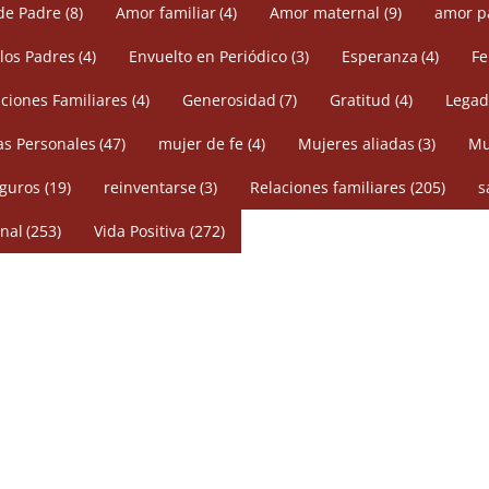
de Padre
(8)
Amor familiar
(4)
Amor maternal
(9)
amor p
 los Padres
(4)
Envuelto en Periódico
(3)
Esperanza
(4)
Fe
ciones Familiares
(4)
Generosidad
(7)
Gratitud
(4)
Legad
s Personales
(47)
mujer de fe
(4)
Mujeres aliadas
(3)
Mu
eguros
(19)
reinventarse
(3)
Relaciones familiares
(205)
s
nal
(253)
Vida Positiva
(272)