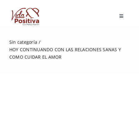
Skip
to
Toggle
content
Navigatio
Inicio
Sin categoría
HOY CONTINUANDO CON LAS RELACIONES SANAS Y
Blog
COMO CUIDAR EL AMOR
Marisol Fermín
Mi libro
Capacitaciones