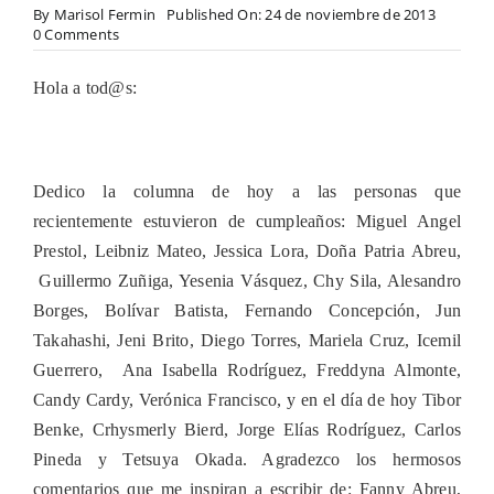
By
Marisol Fermin
Published On: 24 de noviembre de 2013
on
0 Comments
HOY
CONTINUANDO
Hola a tod@s:
CON
LAS
RELACIONES
SANAS
Y
Dedico la columna de hoy a las personas que
COMO
CUIDAR
recientemente estuvieron de cumpleaños: Miguel Angel
EL
Prestol, Leibniz Mateo, Jessica Lora, Doña Patria Abreu,
AMOR
Guillermo Zuñiga, Yesenia Vásquez, Chy Sila, Alesandro
Borges, Bolívar Batista, Fernando Concepción, Jun
Takahashi, Jeni Brito, Diego Torres, Mariela Cruz, Icemil
Guerrero, Ana Isabella Rodríguez, Freddyna Almonte,
Candy Cardy, Verónica Francisco, y en el día de hoy Tibor
Benke, Crhysmerly Bierd, Jorge Elías Rodríguez, Carlos
Pineda y Tetsuya Okada. Agradezco los hermosos
comentarios que me inspiran a escribir de: Fanny Abreu,