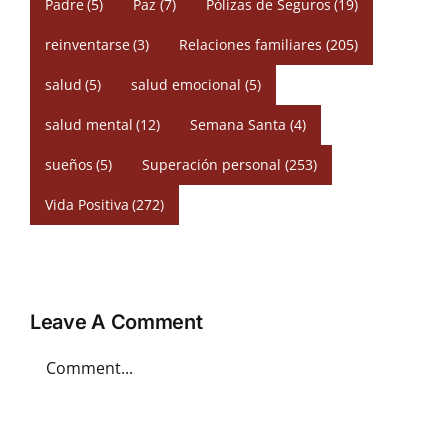
Padre
(5)
Paz
(7)
Pólizas de Seguros
(19)
reinventarse
(3)
Relaciones familiares
(205)
salud
(5)
salud emocional
(5)
salud mental
(12)
Semana Santa
(4)
sueños
(5)
Superación personal
(253)
Vida Positiva
(272)
Leave A Comment
Comment