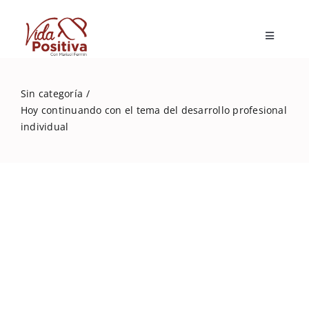
Skip
to
Toggle
content
Navigatio
Inicio
Sin categoría
Hoy continuando con el tema del desarrollo profesional
Blog
individual
Marisol Fermín
Mi libro
Capacitaciones