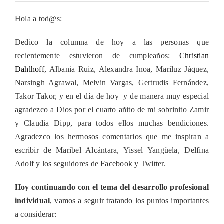
Hoy
continuando
Hola a tod@s:
con
el
tema
Dedico la columna de hoy a las personas que
del
recientemente estuvieron de cumpleaños:
Christian
desarrollo
profesional
Dahlhoff
, Albania Ruiz, Alexandra Inoa, Mariluz
Jáquez,
individual
Narsingh Agrawal, Melvin Vargas, Gertrudis Fernández,
Takor Takor, y en el día de hoy y de manera muy especial
agradezco a Dios por el cuarto añito de mi sobrinito Zamir
y Claudia Dipp, para todos ellos muchas bendiciones.
Agradezco los hermosos comentarios que me inspiran a
escribir de Maribel Alcántara, Yissel Yangüela, Delfina
Adolf y los seguidores de Facebook y Twitter.
Hoy continuando con el tema del desarrollo profesional
individual
, vamos a seguir tratando los puntos importantes
a considerar: