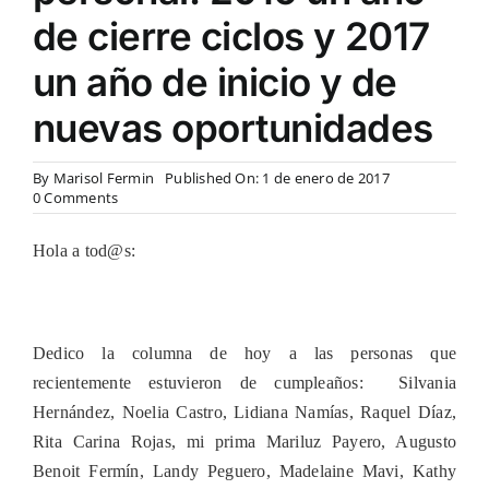
de cierre ciclos y 2017
un año de inicio y de
nuevas oportunidades
By
Marisol Fermin
Published On: 1 de enero de 2017
on
0 Comments
Hoy
continuamos
Hola a tod@s:
con
el
especial
de
Año
Dedico la columna de hoy a las personas que
Nuevo
y
recientemente estuvieron de
cumpleaños: Silvania
en
Hernández, Noelia Castro, Lidiana Nam
mi
ías, Raquel Díaz,
reflexión
Rita Carina Rojas, mi prima Mariluz Payero, Augusto
personal:
Benoit Fermín, Landy Peguero, Madelaine Mavi, Kathy
2016