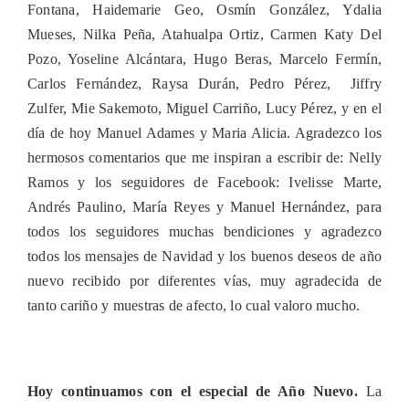
un
Fontana, Haidemarie Geo, Osmín González, Ydalia
año
Mueses, Nilka Peña, Atahualpa Ortiz, Carmen Katy Del
de
cierre
Pozo, Yoseline Alcántara, Hugo Beras, Marcelo Fermín,
ciclos
Carlos Fernández, Raysa Durán, Pedro Pérez, Jiffry
y
2017
Zulfer, Mie Sakemoto, Miguel Carri
ñ
o, Lucy Pérez, y en el
un
día de hoy Manuel Adames y Maria Alicia. Agradezco los
año
de
hermosos comentarios que me inspiran a escribir de: Nelly
inicio
Ramos
y los seguidores de Facebook: Ivelisse Marte,
y
de
Andrés Paulino, María Reyes y Manuel Hernández, para
nuevas
todos los seguidores muchas bendiciones y agradezco
oportunidades
todos los mensajes de Navidad y los buenos deseos de año
nuevo recibido por diferentes vías, muy agradecida de
tanto cariño y muestras de afecto, lo cual valoro mucho.
Hoy continuamos con el especial de Año Nuevo.
La