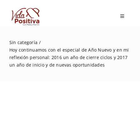
Skip
to
Toggle
content
Navigatio
Inicio
Sin categoría
Hoy continuamos con el especial de Año Nuevo y en mi
Blog
reflexión personal: 2016 un año de cierre ciclos y 2017
un año de inicio y de nuevas oportunidades
Marisol Fermín
Mi libro
Capacitaciones