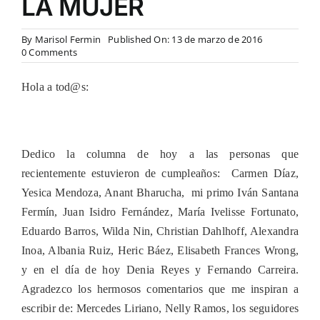
LA MUJER
By
Marisol Fermin
Published On: 13 de marzo de 2016
on
0 Comments
EDICION
ESPECIAL
Hola a tod@s:
POR
LA
RECIENTE
CELEBRACION
DEL
Dedico la columna de hoy a las personas que
DIA
INTERNACIONAL
recientemente estuvieron de cumpleaños: Carmen Díaz,
DE
Yesica Mendoza, Anant Bharucha, mi primo Iván Santana
LA
MUJER
Fermín, Juan Isidro Fernández, María Ivelisse Fortunato,
Eduardo Barros, Wilda Nin, Christian Dahlhoff, Alexandra
Inoa, Albania Ruiz, Heric Báez, Elisabeth Frances Wrong,
y en el día de hoy Denia Reyes y Fernando Carreira.
Agradezco los hermosos comentarios que me inspiran a
escribir de: Mercedes Liriano, Nelly Ramos, los seguidores