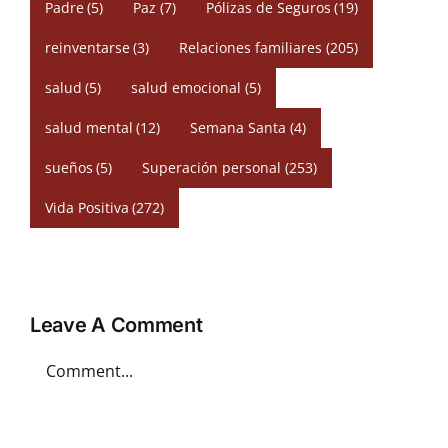
Padre
(5)
Paz
(7)
Pólizas de Seguros
(19)
reinventarse
(3)
Relaciones familiares
(205)
salud
(5)
salud emocional
(5)
salud mental
(12)
Semana Santa
(4)
sueños
(5)
Superación personal
(253)
Vida Positiva
(272)
Leave A Comment
Comment