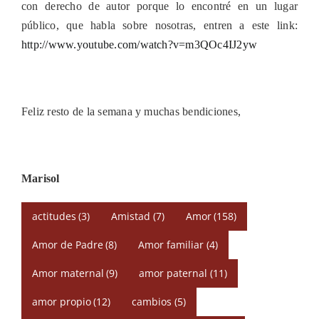
con derecho de autor porque lo encontré en un lugar
público, que habla sobre nosotras, entren a este link:
http://www.youtube.com/watch?v=m3QOc4IJ2yw
Feliz resto de la semana y muchas bendiciones,
Marisol
actitudes
(3)
Amistad
(7)
Amor
(158)
Amor de Padre
(8)
Amor familiar
(4)
Amor maternal
(9)
amor paternal
(11)
amor propio
(12)
cambios
(5)