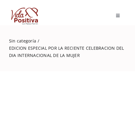
Skip
to
Toggle
content
Navigatio
Inicio
Sin categoría
EDICION ESPECIAL POR LA RECIENTE CELEBRACION DEL
Blog
DIA INTERNACIONAL DE LA MUJER
Marisol Fermín
Mi libro
Capacitaciones