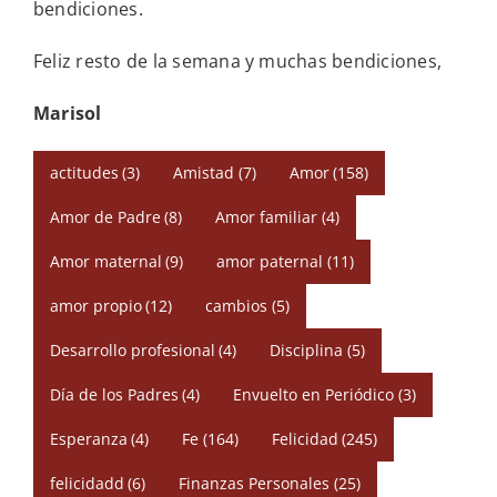
bendiciones.
Feliz resto de la semana y muchas bendiciones,
Marisol
actitudes
(3)
Amistad
(7)
Amor
(158)
Amor de Padre
(8)
Amor familiar
(4)
Amor maternal
(9)
amor paternal
(11)
amor propio
(12)
cambios
(5)
Desarrollo profesional
(4)
Disciplina
(5)
Día de los Padres
(4)
Envuelto en Periódico
(3)
Esperanza
(4)
Fe
(164)
Felicidad
(245)
felicidadd
(6)
Finanzas Personales
(25)