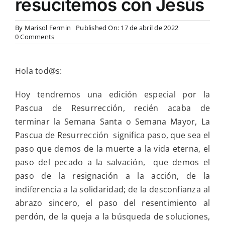
resucitemos con Jesús
By
Marisol Fermin
Published On: 17 de abril de 2022
on
0 Comments
Edición
especial
por
Hola tod@s:
la
Pascua
de
Hoy tendremos una edición especial por la
Resurrección
Pascua de Resurrección, recién acaba de
y
en
terminar la Semana Santa o Semana Mayor, La
la
Pascua de Resurrección significa paso, que sea el
reflexión
personal:
paso que demos de la muerte a la vida eterna, el
resucitemos
paso del pecado a la salvación, que demos el
con
Jesús
paso de la resignación a la acción, de la
indiferencia a la solidaridad; de la desconfianza al
abrazo sincero, el paso del resentimiento al
perdón, de la queja a la búsqueda de soluciones,