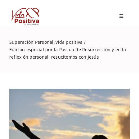
Skip
to
Toggle
content
Navigatio
Inicio
Superación Personal
vida positiva
Edición especial por la Pascua de Resurrección y en la
Blog
reflexión personal: resucitemos con Jesús
Marisol Fermín
Mi libro
Capacitaciones