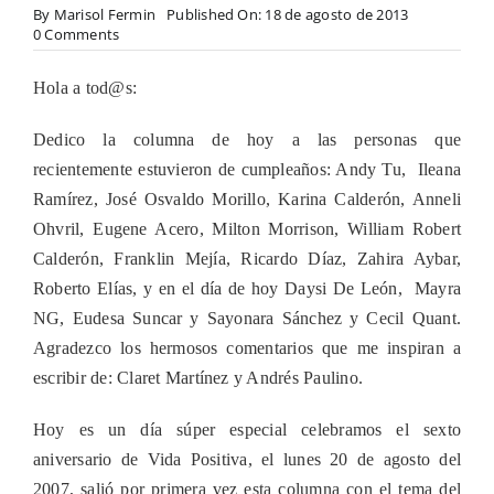
By
Marisol Fermin
Published On: 18 de agosto de 2013
on
0 Comments
EDICION
ESPECIAL
Hola a tod@s:
POR
EL
SEXTO
Dedico la columna de hoy a las personas que
ANIVERSARIO
recientemente estuvieron de cumpleaños: Andy Tu, Ileana
DE
VIDA
Ramírez, José Osvaldo Morillo, Karina Calderón, Anneli
POSITIVA
Ohvril, Eugene Acero, Milton Morrison, William Robert
Calderón, Franklin Mejía, Ricardo Díaz, Zahira Aybar,
Roberto Elías, y en el día de hoy Daysi De León, Mayra
NG, Eudesa Suncar y Sayonara Sánchez y Cecil Quant.
Agradezco los hermosos comentarios que me inspiran a
escribir de: Claret Martínez y Andrés Paulino.
Hoy es un día súper especial celebramos el sexto
aniversario de Vida Positiva, el lunes 20 de agosto del
2007, salió por primera vez esta columna con el tema del