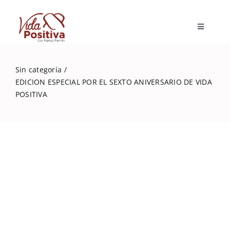
Skip
to
Toggle
content
Navigatio
Inicio
Sin categoría
EDICION ESPECIAL POR EL SEXTO ANIVERSARIO DE VIDA
Blog
POSITIVA
Marisol Fermín
Mi libro
Capacitaciones