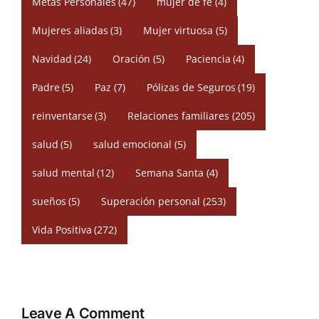
Metas Personales
(47)
mujer de fe
(4)
Mujeres aliadas
(3)
Mujer virtuosa
(5)
Navidad
(24)
Oración
(5)
Paciencia
(4)
Padre
(5)
Paz
(7)
Pólizas de Seguros
(19)
reinventarse
(3)
Relaciones familiares
(205)
salud
(5)
salud emocional
(5)
salud mental
(12)
Semana Santa
(4)
sueños
(5)
Superación personal
(253)
Vida Positiva
(272)
Leave A Comment