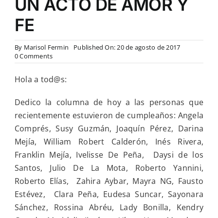
UN ACTO DE AMOR Y
FE
By
Marisol Fermin
Published On: 20 de agosto de 2017
on
0 Comments
EDICIÓN
ESPECIAL
Hola a tod@s:
DÉCIMO
ANIVERSARIO
|
Dedico la columna de hoy a las personas que
REFLEXIÓN
recientemente estuvieron de cumpleaños: Angela
PERSONAL
LA
Comprés, Susy Guzmán, Joaquín Pérez, Darina
VIDA
Mejía, William Robert Calderón, Inés Rivera,
ES
UN
Franklin Mejía, Ivelisse De Peña, Daysi de los
ACTO
Santos, Julio De La Mota, Roberto Yannini,
DE
AMOR
Roberto Elías, Zahira Aybar, Mayra NG, Fausto
Y
Estévez, Clara Peña, Eudesa Suncar, Sayonara
FE
Sánchez, Rossina Abréu, Lady Bonilla, Kendry