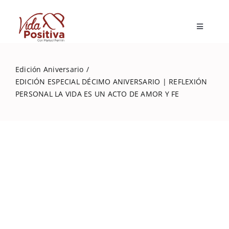
Skip
to
Toggle
content
Navigatio
Inicio
Edición Aniversario
EDICIÓN ESPECIAL DÉCIMO ANIVERSARIO | REFLEXIÓN
Blog
PERSONAL LA VIDA ES UN ACTO DE AMOR Y FE
Marisol Fermín
Mi libro
Capacitaciones