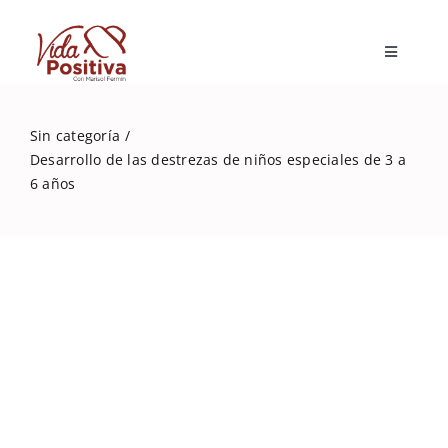
Skip
to
Toggle
content
Navigatio
Inicio
Sin categoría
Desarrollo de las destrezas de niños especiales de 3 a
Blog
6 años
Marisol Fermín
Mi libro
Capacitaciones