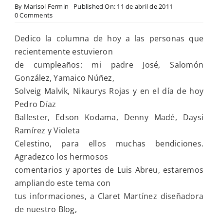
By
Marisol Fermin
Published On: 11 de abril de 2011
on
0 Comments
Desarrollo
de
Dedico la columna de hoy a las personas que
las
destrezas
recientemente estuvieron
de
de cumpleaños: mi padre José, Salomón
niños
especiales
González, Yamaico Núñez,
de
Solveig Malvik, Nikaurys Rojas y en el día de hoy
3
a
Pedro Díaz
6
Ballester, Edson Kodama, Denny Madé, Daysi
años
Ramírez y Violeta
Celestino, para ellos muchas bendiciones.
Agradezco los hermosos
comentarios y aportes de Luis Abreu, estaremos
ampliando este tema con
tus informaciones, a Claret Martínez diseñadora
de nuestro Blog,