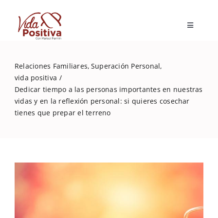
Skip
to
Toggle
content
Navigatio
Inicio
Relaciones Familiares
Superación Personal
vida positiva
Blog
Dedicar tiempo a las personas importantes en nuestras
vidas y en la reflexión personal: si quieres cosechar
tienes que prepar el terreno
Marisol Fermín
Mi libro
Capacitaciones