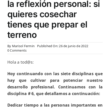
la reflexión personal: si
quieres cosechar
tienes que prepar el
terreno
By
Marisol Fermin
Published On: 26 de junio de 2022
on
0 Comments
Dedicar
tiempo
Hola a tod@s:
a
las
personas
Hoy continuando con las siete disciplinas
que
importantes
hay que cultivar para potenciar nuestro
en
nuestras
desarrollo profesional. Continuamos con la
vidas
disciplina # 6, que detallamos a continuación:
y
en
la
Dedicar tiempo a las personas importantes en
reflexión