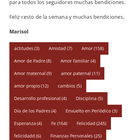
para todos los seguidores muchas bendiciones.
Feliz resto de la semana y muchas bendiciones,
Marisol
actitudes
(3)
Amistad
(7)
Amor
(158)
Amor de Padre
(8)
Amor familiar
(4)
Amor maternal
(9)
amor paternal
(11)
amor propio
(12)
cambios
(5)
Desarrollo profesional
(4)
Disciplina
(5)
Día de los Padres
(4)
Envuelto en Periódico
(3)
Esperanza
(4)
Fe
(164)
Felicidad
(245)
felicidadd
(6)
Finanzas Personales
(25)