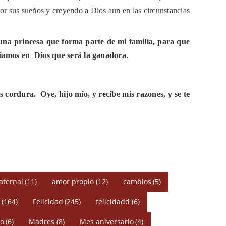
por sus sueños y creyendo a Dios aun en las circunstancias
una princesa que forma parte de mi familia, para que
nfiamos en
Dios que será la ganadora.
is cordura.
Oye, hijo mío, y recibe mis razones, y se te
aternal
(11)
amor propio
(12)
cambios
(5)
(164)
Felicidad
(245)
felicidadd
(6)
o
(6)
Madres
(8)
Mes aniversario
(4)