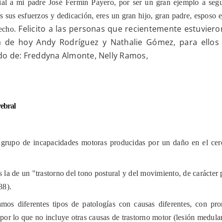
al a mi padre José Fermín Payero, por ser un gran ejemplo a seguir
niños
especiales
s sus esfuerzos y dedicación, eres un gran hijo, gran padre, esposo
con
Felicito a las personas que recientemente estuviero
echo.
parálisis
cerebral
ía de hoy Andy Rodríguez y Nathalie Gómez, para ello
do de: Freddyna Almonte, Nelly Ramos,
rebral
n grupo de incapacidades motoras producidas por un daño en el cer
la de un "trastorno del tono postural y del movimiento, de carácter p
88).
ramos diferentes tipos de patologías con causas diferentes, con pr
l por lo que no incluye otras causas de trastorno motor (lesión medular