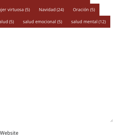
jer virtuosa
(5)
Navidad
(24)
Oración
(5)
alud
(5)
salud emocional
(5)
salud mental
(12)