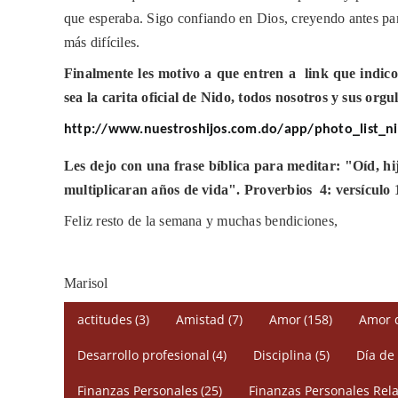
que esperaba. Sigo confiando en Dios, creyendo antes para
más difíciles.
Finalmente les motivo a que entren a
link que indic
sea la carita oficial de Nido, todos nosotros y sus o
http://www.nuestroshijos.com.do/app/photo_list_n
Les dejo con una frase bíblica para meditar: "Oíd, hi
multiplicaran años de vida". Proverbios
4: versículo 
Feliz resto de la semana y muchas bendiciones,
Marisol
actitudes
(3)
Amistad
(7)
Amor
(158)
Amor 
Desarrollo profesional
(4)
Disciplina
(5)
Día de
Finanzas Personales
(25)
Finanzas Personales Rela