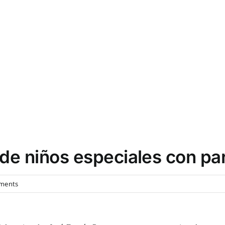
de niños especiales con par
on
ments
Continuación
del
tema
de