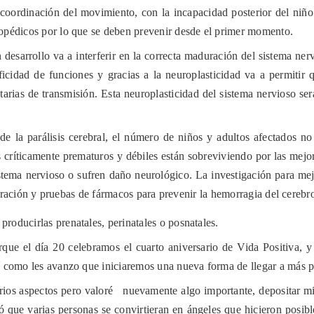
a coordinación del movimiento, con la incapacidad posterior del ni
opédicos por lo que se deben prevenir desde el primer momento.
 desarrollo va a interferir en la correcta maduración del sistema ner
icidad de funciones y gracias a la neuroplasticidad va a permitir 
tarias de transmisión. Esta neuroplasticidad del sistema nervioso s
s de la parálisis cerebral, el número de niños y adultos afectados
s críticamente prematuros y débiles están sobreviviendo por las mej
stema nervioso o sufren daño neurológico. La investigación para mej
spiración y pruebas de fármacos para prevenir la hemorragia del cereb
oducirlas prenatales, perinatales o posnatales.
que el día 20 celebramos el cuarto aniversario de Vida Positiva, y
 como les avanzo que iniciaremos una nueva forma de llegar a más pe
arios aspectos pero valoré
nuevamente algo importante, depositar m
 que varias personas se convirtieran en ángeles que hicieron posib