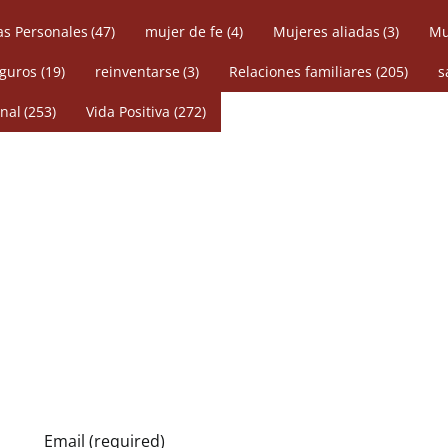
s Personales
(47)
mujer de fe
(4)
Mujeres aliadas
(3)
Mu
eguros
(19)
reinventarse
(3)
Relaciones familiares
(205)
s
nal
(253)
Vida Positiva
(272)