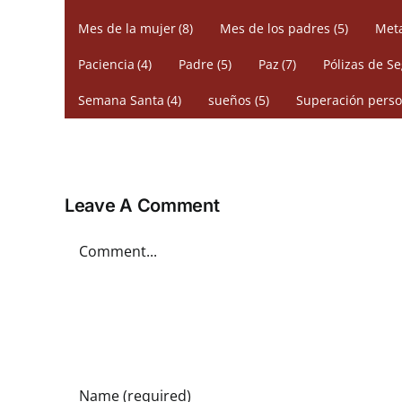
Mes de la mujer
(8)
Mes de los padres
(5)
Meta
Paciencia
(4)
Padre
(5)
Paz
(7)
Pólizas de S
Semana Santa
(4)
sueños
(5)
Superación perso
Leave A Comment
Comment