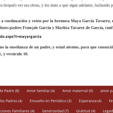
 después ver sus obras, y los insto a que sigan adelante, luchando 
o a continuación y voten por la hermosa Maya García Tavarez, 
rgullosos padres François García y Maritza Tavarez de García, co
ido.aspx?t=maya+garcia
jos la enseñanza de un padre, y estad atentos, para que conozcá
1, y versículo 10.
de Padre
(8)
Amor familiar
(4)
Amor maternal
(9)
amor p
 los Padres
(4)
Envuelto en Periódico
(3)
Esperanza
(4)
Fe
ciones Familiares
(4)
Generosidad
(7)
Gratitud
(4)
Legad