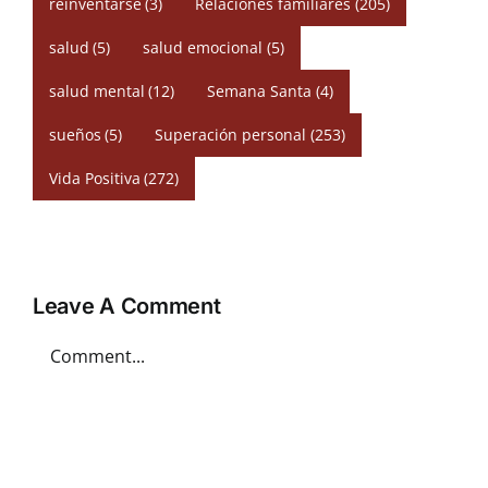
reinventarse
(3)
Relaciones familiares
(205)
salud
(5)
salud emocional
(5)
salud mental
(12)
Semana Santa
(4)
sueños
(5)
Superación personal
(253)
Vida Positiva
(272)
Leave A Comment
Comment