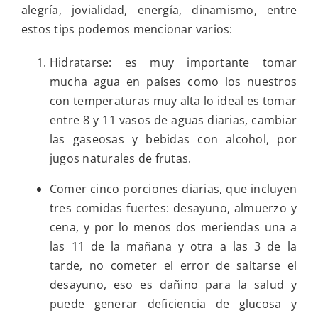
semana:
alegría, jovialidad, energía, dinamismo, entre
una
estos tips podemos mencionar varios:
mujer
de
Fe
Hidratarse: es muy importante tomar
persiste
mucha agua en países como los nuestros
en
la
con temperaturas muy alta lo ideal es tomar
oración
entre 8 y 11 vasos de aguas diarias, cambiar
las gaseosas y bebidas con alcohol, por
jugos naturales de frutas.
Comer cinco porciones diarias, que incluyen
tres comidas fuertes: desayuno, almuerzo y
cena, y por lo menos dos meriendas una a
las 11 de la mañana y otra a las 3 de la
tarde, no cometer el error de saltarse el
desayuno, eso es dañino para la salud y
puede generar deficiencia de glucosa y