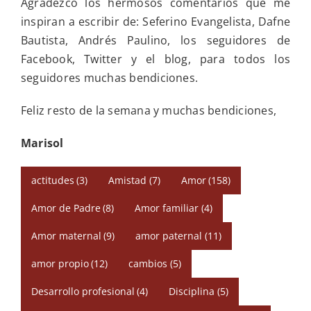
Agradezco los hermosos comentarios que me
inspiran a escribir de: Seferino Evangelista, Dafne
Bautista, Andrés Paulino, los seguidores de
Facebook, Twitter y el blog, para todos los
seguidores muchas bendiciones.
Feliz resto de la semana y muchas bendiciones,
Marisol
actitudes
(3)
Amistad
(7)
Amor
(158)
Amor de Padre
(8)
Amor familiar
(4)
Amor maternal
(9)
amor paternal
(11)
amor propio
(12)
cambios
(5)
Desarrollo profesional
(4)
Disciplina
(5)