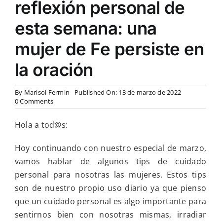
reflexión personal de
esta semana: una
mujer de Fe persiste en
la oración
By
Marisol Fermin
Published On: 13 de marzo de 2022
on
0 Comments
Consejos
de
Hola a tod@s:
cuidados
personales
para
Hoy continuando con nuestro especial de marzo,
nosotras
vamos hablar de algunos tips de cuidado
y
en
personal para nosotras las mujeres. Estos tips
la
son de nuestro propio uso diario ya que pienso
reflexión
personal
que un cuidado personal es algo importante para
de
sentirnos bien con nosotras mismas, irradiar
esta