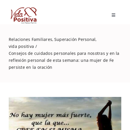
Skip
to
Toggle
content
Navigatio
Inicio
Relaciones Familiares
Superación Personal
vida positiva
Blog
Consejos de cuidados personales para nosotras y en la
reflexión personal de esta semana: una mujer de Fe
persiste en la oración
Marisol Fermín
Mi libro
Capacitaciones