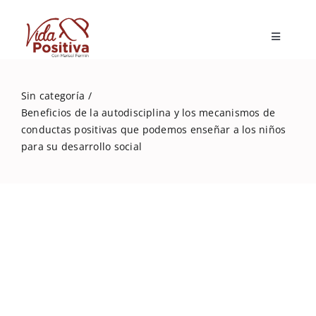
Skip
to
Toggle
content
Navigatio
Inicio
Sin categoría
Beneficios de la autodisciplina y los mecanismos de
Blog
conductas positivas que podemos enseñar a los niños
para su desarrollo social
Marisol Fermín
Mi libro
Capacitaciones