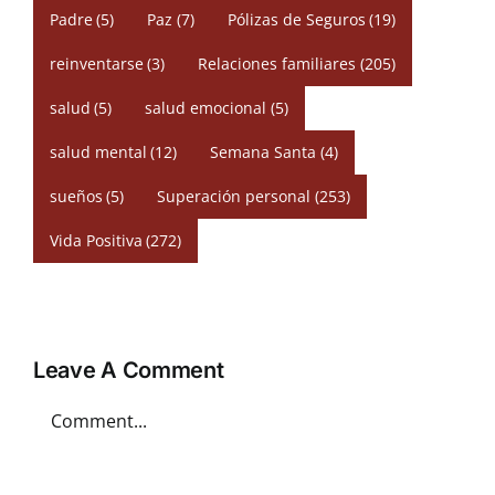
Padre
(5)
Paz
(7)
Pólizas de Seguros
(19)
reinventarse
(3)
Relaciones familiares
(205)
salud
(5)
salud emocional
(5)
salud mental
(12)
Semana Santa
(4)
sueños
(5)
Superación personal
(253)
Vida Positiva
(272)
Leave A Comment
Comment