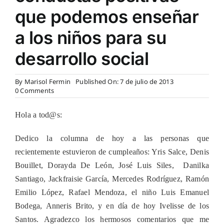
que podemos enseñar
a los niños para su
desarrollo social
By
Marisol Fermin
Published On: 7 de julio de 2013
on
0 Comments
Beneficios
de
Hola a tod@s:
la
autodisciplina
y
Dedico la columna de hoy a las personas que
los
recientemente estuvieron de cumpleaños: Yris Salce, Denis
mecanismos
de
Bouillet, Dorayda De León, José Luis Siles, Danilka
conductas
Santiago, Jackfraisie García, Mercedes Rodríguez, Ramón
positivas
que
Emilio López, Rafael Mendoza, el niño Luis Emanuel
podemos
Bodega, Anneris Brito, y en día de hoy Ivelisse de los
enseñar
a
Santos. Agradezco los hermosos comentarios que me