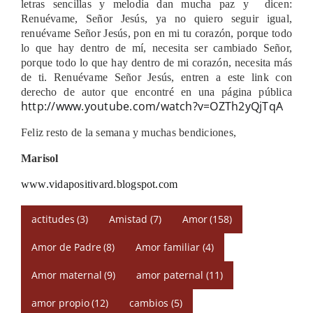
letras sencillas y melodía dan mucha paz y dicen:
Renuévame, Señor Jesús, ya no quiero seguir igual,
renuévame Señor Jesús, pon en mi tu corazón, porque todo
lo que hay dentro de mí, necesita ser cambiado Señor,
porque todo lo que hay dentro de mi corazón, necesita más
de ti. Renuévame Señor Jesús, entren a este link con
derecho de autor que encontré en una página pública
http://www.youtube.com/watch?v=OZTh2yQjTqA
Feliz resto de la semana y muchas bendiciones,
Marisol
www.vidapositivard.blogspot.com
actitudes
(3)
Amistad
(7)
Amor
(158)
Amor de Padre
(8)
Amor familiar
(4)
Amor maternal
(9)
amor paternal
(11)
amor propio
(12)
cambios
(5)